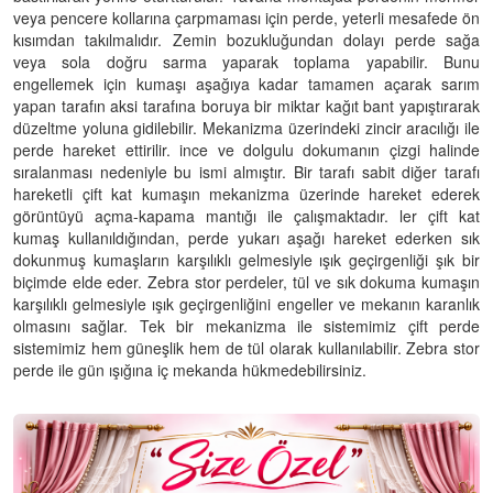
veya pencere kollarına çarpmaması için perde, yeterli mesafede ön
kısımdan takılmalıdır. Zemin bozukluğundan dolayı perde sağa
veya sola doğru sarma yaparak toplama yapabilir. Bunu
engellemek için kumaşı aşağıya kadar tamamen açarak sarım
yapan tarafın aksi tarafına boruya bir miktar kağıt bant yapıştırarak
düzeltme yoluna gidilebilir. Mekanizma üzerindeki zincir aracılığı ile
perde hareket ettirilir. ince ve dolgulu dokumanın çizgi halinde
sıralanması nedeniyle bu ismi almıştır. Bir tarafı sabit diğer tarafı
hareketli çift kat kumaşın mekanizma üzerinde hareket ederek
görüntüyü açma-kapama mantığı ile çalışmaktadır. ler çift kat
kumaş kullanıldığından, perde yukarı aşağı hareket ederken sık
dokunmuş kumaşların karşılıklı gelmesiyle ışık geçirgenliği şık bir
biçimde elde eder. Zebra stor perdeler, tül ve sık dokuma kumaşın
karşılıklı gelmesiyle ışık geçirgenliğini engeller ve mekanın karanlık
olmasını sağlar. Tek bir mekanizma ile sistemimiz çift perde
sistemimiz hem güneşlik hem de tül olarak kullanılabilir. Zebra stor
perde ile gün ışığına iç mekanda hükmedebilirsiniz.