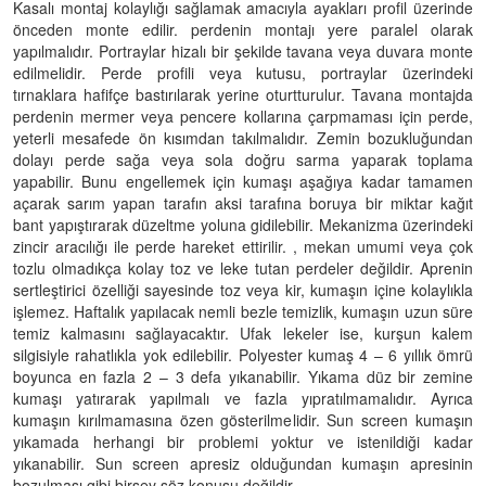
Kasalı montaj kolaylığı sağlamak amacıyla ayakları profil üzerinde
önceden monte edilir. perdenin montajı yere paralel olarak
yapılmalıdır. Portraylar hizalı bir şekilde tavana veya duvara monte
edilmelidir. Perde profili veya kutusu, portraylar üzerindeki
tırnaklara hafifçe bastırılarak yerine oturtturulur. Tavana montajda
perdenin mermer veya pencere kollarına çarpmaması için perde,
yeterli mesafede ön kısımdan takılmalıdır. Zemin bozukluğundan
dolayı perde sağa veya sola doğru sarma yaparak toplama
yapabilir. Bunu engellemek için kumaşı aşağıya kadar tamamen
açarak sarım yapan tarafın aksi tarafına boruya bir miktar kağıt
bant yapıştırarak düzeltme yoluna gidilebilir. Mekanizma üzerindeki
zincir aracılığı ile perde hareket ettirilir. , mekan umumi veya çok
tozlu olmadıkça kolay toz ve leke tutan perdeler değildir. Aprenin
sertleştirici özelliği sayesinde toz veya kir, kumaşın içine kolaylıkla
işlemez. Haftalık yapılacak nemli bezle temizlik, kumaşın uzun süre
temiz kalmasını sağlayacaktır. Ufak lekeler ise, kurşun kalem
silgisiyle rahatlıkla yok edilebilir. Polyester kumaş 4 – 6 yıllık ömrü
boyunca en fazla 2 – 3 defa yıkanabilir. Yıkama düz bir zemine
kumaşı yatırarak yapılmalı ve fazla yıpratılmamalıdır. Ayrıca
kumaşın kırılmamasına özen gösterilmelidir. Sun screen kumaşın
yıkamada herhangi bir problemi yoktur ve istenildiği kadar
yıkanabilir. Sun screen apresiz olduğundan kumaşın apresinin
bozulması gibi birşey söz konusu değildir.