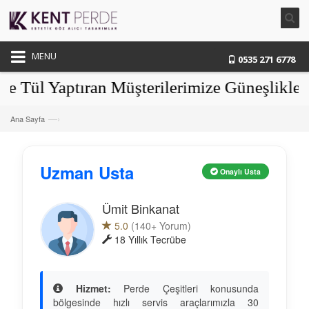
MENU
0535 271 6778
l Yaptıran Müşterilerimize Güneşlikler He
—›
Ana Sayfa
Uzman Usta
Onaylı Usta
Ümit Binkanat
5.0
(140+ Yorum)
18 Yıllık Tecrübe
Hizmet:
Perde Çeşitleri konusunda
bölgesinde hızlı servis araçlarımızla 30