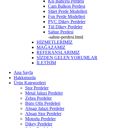
Kış Bahçesi Perdesi
Cam Balkon Perdesi
Slüet Perde Modelleri
Fon Perde Modelleri
PVC Dikey Perdeler
Tül Dikey Perdeler
Sahne Perdesi
-sahne-perdesi.html
HİZMETLERİMİZ
MAĞAZAMIZ
REFERANSLARIMIZ
SİZDEN GELEN YORUMLAR
İLETİŞİM
Ana Sayfa
Hakkımızda
Ürün Kategorileri
Stor Perdeler
Metal Jaluzi Perdeler
Zebra Perdeler
Büro Ofis Perdeleri
Ahşap Jaluzi Perdeler
Ahşap Stor Perdeler
Motorlu Perdeler
Dikey Perdeler