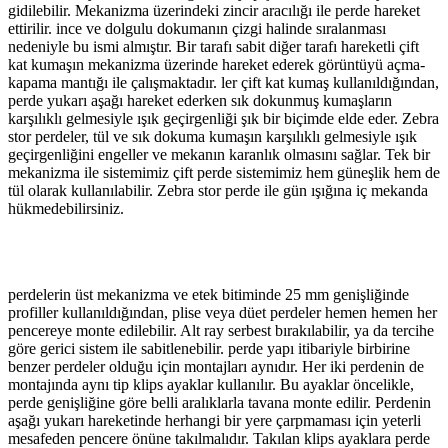
gidilebilir. Mekanizma üzerindeki zincir aracılığı ile perde hareket
ettirilir. ince ve dolgulu dokumanın çizgi halinde sıralanması
nedeniyle bu ismi almıştır. Bir tarafı sabit diğer tarafı hareketli çift
kat kumaşın mekanizma üzerinde hareket ederek görüntüyü açma-
kapama mantığı ile çalışmaktadır. ler çift kat kumaş kullanıldığından,
perde yukarı aşağı hareket ederken sık dokunmuş kumaşların
karşılıklı gelmesiyle ışık geçirgenliği şık bir biçimde elde eder. Zebra
stor perdeler, tül ve sık dokuma kumaşın karşılıklı gelmesiyle ışık
geçirgenliğini engeller ve mekanın karanlık olmasını sağlar. Tek bir
mekanizma ile sistemimiz çift perde sistemimiz hem güneşlik hem de
tül olarak kullanılabilir. Zebra stor perde ile gün ışığına iç mekanda
hükmedebilirsiniz.
perdelerin üst mekanizma ve etek bitiminde 25 mm genişliğinde
profiller kullanıldığından, plise veya düet perdeler hemen hemen her
pencereye monte edilebilir. Alt ray serbest bırakılabilir, ya da tercihe
göre gerici sistem ile sabitlenebilir. perde yapı itibariyle birbirine
benzer perdeler olduğu için montajları aynıdır. Her iki perdenin de
montajında aynı tip klips ayaklar kullanılır. Bu ayaklar öncelikle,
perde genişliğine göre belli aralıklarla tavana monte edilir. Perdenin
aşağı yukarı hareketinde herhangi bir yere çarpmaması için yeterli
mesafeden pencere önüne takılmalıdır. Takılan klips ayaklara perde