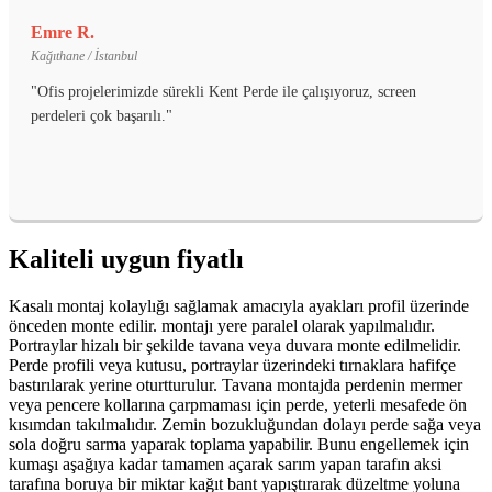
Emre R.
Kağıthane / İstanbul
"Ofis projelerimizde sürekli Kent Perde ile çalışıyoruz, screen
perdeleri çok başarılı."
Kaliteli uygun fiyatlı
Kasalı montaj kolaylığı sağlamak amacıyla ayakları profil üzerinde
önceden monte edilir. montajı yere paralel olarak yapılmalıdır.
Portraylar hizalı bir şekilde tavana veya duvara monte edilmelidir.
Perde profili veya kutusu, portraylar üzerindeki tırnaklara hafifçe
bastırılarak yerine oturtturulur. Tavana montajda perdenin mermer
veya pencere kollarına çarpmaması için perde, yeterli mesafede ön
kısımdan takılmalıdır. Zemin bozukluğundan dolayı perde sağa veya
sola doğru sarma yaparak toplama yapabilir. Bunu engellemek için
kumaşı aşağıya kadar tamamen açarak sarım yapan tarafın aksi
tarafına boruya bir miktar kağıt bant yapıştırarak düzeltme yoluna