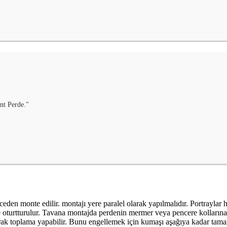
nt Perde."
den monte edilir. montajı yere paralel olarak yapılmalıdır. Portraylar h
ine oturtturulur. Tavana montajda perdenin mermer veya pencere kolların
 toplama yapabilir. Bunu engellemek için kumaşı aşağıya kadar tamamen