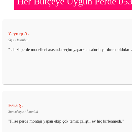
Her Bütçeye Uygun Perde 05
Zeynep A.
Şişli / İstanbul
"Jaluzi perde modelleri arasında seçim yaparken sabırla yardımcı oldular. 
Esra Ş.
Sancaktepe / İstanbul
"Plise perde montajı yapan ekip çok temiz çalıştı, ev hiç kirlenmedi."