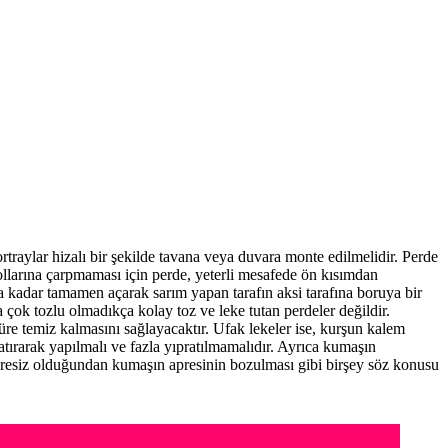
rtraylar hizalı bir şekilde tavana veya duvara monte edilmelidir. Perde
kollarına çarpmaması için perde, yeterli mesafede ön kısımdan
 kadar tamamen açarak sarım yapan tarafın aksi tarafına boruya bir
a çok tozlu olmadıkça kolay toz ve leke tutan perdeler değildir.
süre temiz kalmasını sağlayacaktır. Ufak lekeler ise, kurşun kalem
atırarak yapılmalı ve fazla yıpratılmamalıdır. Ayrıca kumaşın
apresiz olduğundan kumaşın apresinin bozulması gibi birşey söz konusu