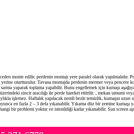
eden monte edilir. perdenin montajı yere paralel olarak yapılmalıdır. Po
arak yerine oturtturulur. Tavana montajda perdenin mermer veya pencere 
 sarma yaparak toplama yapabilir. Bunu engellemek için kumaşı aşağıya
zerindeki zincir aracılığı ile perde hareket ettirilir. , mekan umumi vey
laylıkla işlemez. Haftalık yapılacak nemli bezle temizlik, kumaşın uzun 
 boyunca en fazla 2 – 3 defa yıkanabilir. Yıkama düz bir zemine kumaşı y
angi bir problemi yoktur ve istenildiği kadar yıkanabilir. Sun screen 