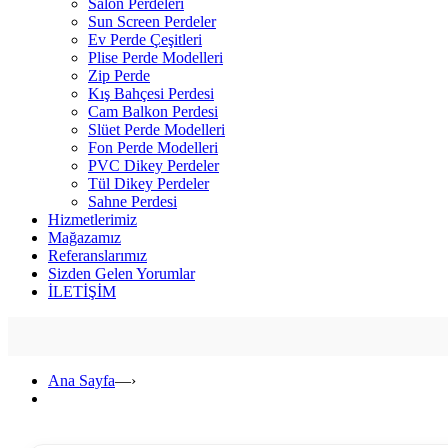
Salon Perdeleri
Sun Screen Perdeler
Ev Perde Çeşitleri
Plise Perde Modelleri
Zip Perde
Kış Bahçesi Perdesi
Cam Balkon Perdesi
Slüet Perde Modelleri
Fon Perde Modelleri
PVC Dikey Perdeler
Tül Dikey Perdeler
Sahne Perdesi
Hizmetlerimiz
Mağazamız
Referanslarımız
Sizden Gelen Yorumlar
İLETİŞİM
Ana Sayfa
—›