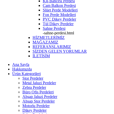
Kış Bahçesi Perdesi
Cam Balkon Perdesi
Slüet Perde Modelleri
Fon Perde Modelleri
PVC Dikey Perdeler
Tül Dikey Perdeler
Sahne Perdesi
-sahne-perdesi.html
HİZMETLERİMİZ
MAĞAZAMIZ
REFERANSLARIMIZ
SİZDEN GELEN YORUMLAR
İLETİŞİM
Ana Sayfa
Hakkımızda
Ürün Kategorileri
Stor Perdeler
Metal Jaluzi Perdeler
Zebra Perdeler
Büro Ofis Perdeleri
Ahşap Jaluzi Perdeler
Ahşap Stor Perdeler
Motorlu Perdeler
Dikey Perdeler