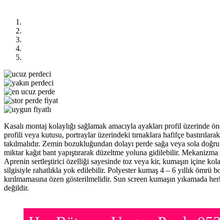
Previous
Next
Kasalı montaj kolaylığı sağlamak amacıyla ayakları profil üzerinde önc
profili veya kutusu, portraylar üzerindeki tırnaklara hafifçe bastırıl
takılmalıdır. Zemin bozukluğundan dolayı perde sağa veya sola doğru
miktar kağıt bant yapıştırarak düzeltme yoluna gidilebilir. Mekanizma ü
Aprenin sertleştirici özelliği sayesinde toz veya kir, kumaşın içine ko
silgisiyle rahatlıkla yok edilebilir. Polyester kumaş 4 – 6 yıllık ömrü
kırılmamasına özen gösterilmelidir. Sun screen kumaşın yıkamada herh
değildir.