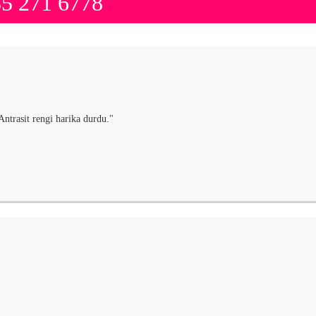
35 271 6778
Antrasit rengi harika durdu."