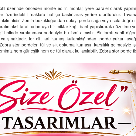
fil üzerinde önceden monte edilir. montajı yere paralel olarak yapılma
lar üzerindeki tırnaklara hafifçe bastırılarak yerine oturtturulur. 
takılmalıdır. Zemin bozukluğundan dolayı perde sağa veya sola doğru 
 aksi tarafına boruya bir miktar kağıt bant yapıştırarak düzeltme yolun
gi halinde sıralanması nedeniyle bu ismi almıştır. Bir tarafı sabit diğ
lışmaktadır. ler çift kat kumaş kullanıldığından, perde yukarı aşağ
 Zebra stor perdeler, tül ve sık dokuma kumaşın karşılıklı gelmesiyle ı
temimiz hem güneşlik hem de tül olarak kullanılabilir. Zebra stor perde i