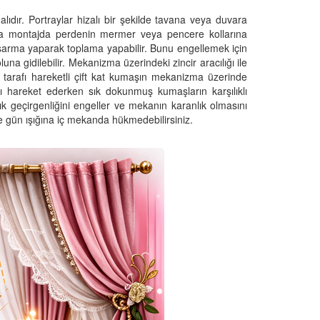
lıdır. Portraylar hizalı bir şekilde tavana veya duvara
Tavana montajda perdenin mermer veya pencere kollarına
sarma yaparak toplama yapabilir. Bunu engellemek için
a gidilebilir. Mekanizma üzerindeki zincir aracılığı ile
er tarafı hareketli çift kat kumaşın mekanizma üzerinde
ı hareket ederken sık dokunmuş kumaşların karşılıklı
şık geçirgenliğini engeller ve mekanın karanlık olmasını
le gün ışığına iç mekanda hükmedebilirsiniz.