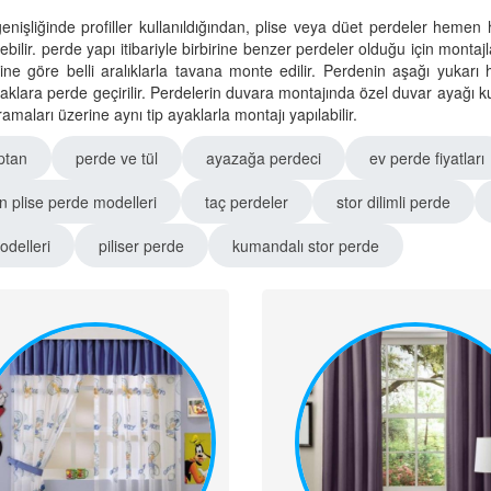
işliğinde profiller kullanıldığından, plise veya düet perdeler hemen 
enebilir. perde yapı itibariyle birbirine benzer perdeler olduğu için montaj
iğine göre belli aralıklarla tavana monte edilir. Perdenin aşağı yukar
aklara perde geçirilir. Perdelerin duvara montajında özel duvar ayağı ku
aları üzerine aynı tip ayaklarla montajı yapılabilir.
ptan
perde ve tül
ayazağa perdeci
ev perde fiyatları
 plise perde modelleri
taç perdeler
stor dilimli perde
delleri
piliser perde
kumandalı stor perde