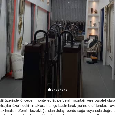
fil üzerinde önceden monte edilir. perdenin montajı yere paralel olarak 
rtraylar üzerindeki tırnaklara hafifçe bastırılarak yerine oturtturulur
takılmalıdır. Zemin bozukluğundan dolayı perde sağa veya sola doğru 