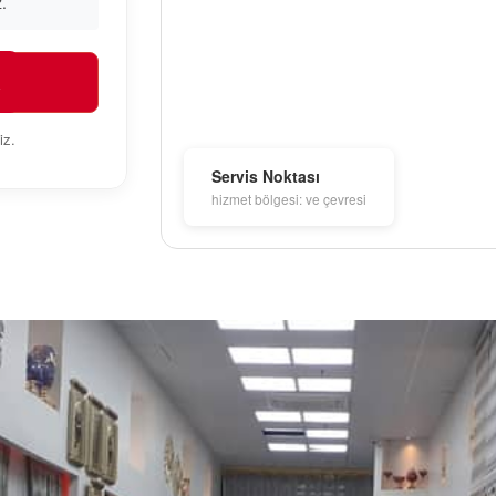
.
R
iz.
Servis Noktası
hizmet bölgesi: ve çevresi