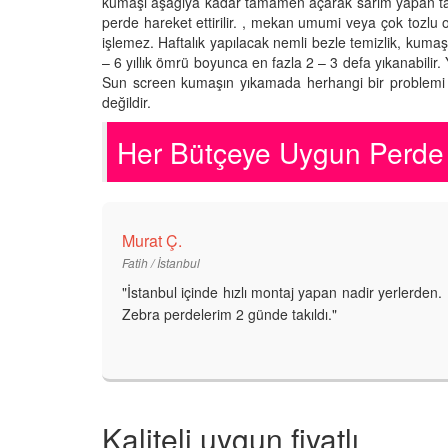
kumaşı aşağıya kadar tamamen açarak sarım yapan tarafın
perde hareket ettirilir. , mekan umumi veya çok tozlu ol
işlemez. Haftalık yapılacak nemli bezle temizlik, kumaşı
– 6 yıllık ömrü boyunca en fazla 2 – 3 defa yıkanabilir
Sun screen kumaşın yıkamada herhangi bir problemi y
değildir.
Her Bütçeye Uygun Perde
Murat Ç.
Fatih / İstanbul
"İstanbul içinde hızlı montaj yapan nadir yerlerden.
Zebra perdelerim 2 günde takıldı."
Kaliteli uygun fiyatlı