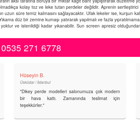
 aksi tarafına boruya bir miktar kağıt bant yapıştırarak düzeltme yolun
madıkça kolay toz ve leke tutan perdeler değildir. Aprenin sertleştirici 
n uzun süre temiz kalmasını sağlayacaktır. Ufak lekeler ise, kurşun kale
. Yıkama düz bir zemine kumaşı yatırarak yapılmalı ve fazla yıpratılmamal
oktur ve istenildiği kadar yıkanabilir. Sun screen apresiz olduğunda
 0535 271 6778
Hüseyin B.
Üsküdar / İstanbul
"Dikey perde modelleri salonumuza çok modern
bir hava kattı. Zamanında teslimat için
teşekkürler."