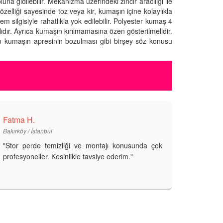
a gidilebilir. Mekanizma üzerindeki zincir aracılığı ile
özelliği sayesinde toz veya kir, kumaşın içine kolaylıkla
m silgisiyle rahatlıkla yok edilebilir. Polyester kumaş 4
ıdır. Ayrıca kumaşın kırılmamasına özen gösterilmelidir.
n kumaşın apresinin bozulması gibi birşey söz konusu
Fatma H.
Bakırköy / İstanbul
"Stor perde temizliği ve montajı konusunda çok
profesyoneller. Kesinlikle tavsiye ederim."