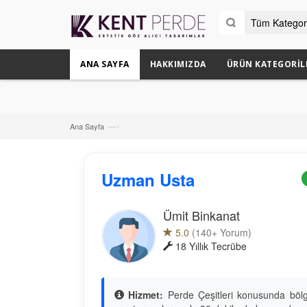
ANA SAYFA
HAKKIMIZDA
ÜRÜN KATEGORIL
—›
Ana Sayfa
Uzman Usta
Ümit Binkanat
5.0
(140+ Yorum)
18 Yıllık Tecrübe
Hizmet:
Perde Çeşitleri konusunda bölge