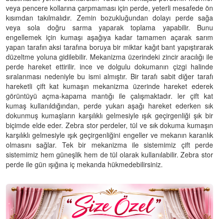
veya pencere kollarına çarpmaması için perde, yeterli mesafede ön
kısımdan takılmalıdır. Zemin bozukluğundan dolayı perde sağa
veya sola doğru sarma yaparak toplama yapabilir. Bunu
engellemek için kumaşı aşağıya kadar tamamen açarak sarım
yapan tarafın aksi tarafına boruya bir miktar kağıt bant yapıştırarak
düzeltme yoluna gidilebilir. Mekanizma üzerindeki zincir aracılığı ile
perde hareket ettirilir. ince ve dolgulu dokumanın çizgi halinde
sıralanması nedeniyle bu ismi almıştır. Bir tarafı sabit diğer tarafı
hareketli çift kat kumaşın mekanizma üzerinde hareket ederek
görüntüyü açma-kapama mantığı ile çalışmaktadır. ler çift kat
kumaş kullanıldığından, perde yukarı aşağı hareket ederken sık
dokunmuş kumaşların karşılıklı gelmesiyle ışık geçirgenliği şık bir
biçimde elde eder. Zebra stor perdeler, tül ve sık dokuma kumaşın
karşılıklı gelmesiyle ışık geçirgenliğini engeller ve mekanın karanlık
olmasını sağlar. Tek bir mekanizma ile sistemimiz çift perde
sistemimiz hem güneşlik hem de tül olarak kullanılabilir. Zebra stor
perde ile gün ışığına iç mekanda hükmedebilirsiniz.