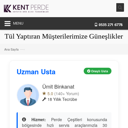
MENU
0535 271 6778
 Yaptıran Müşterilerimize Güneşlikler Hed
—›
Ana Sayfa
Uzman Usta
Onaylı Usta
Ümit Binkanat
5.0
(140+ Yorum)
18 Yıllık Tecrübe
Hizmet:
Perde Çeşitleri konusunda
bölgesinde hızlı servis araçlarımızla 30