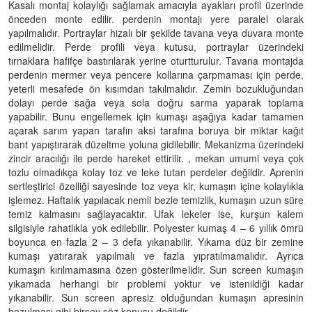
Kasalı montaj kolaylığı sağlamak amacıyla ayakları profil üzerinde
önceden monte edilir. perdenin montajı yere paralel olarak
yapılmalıdır. Portraylar hizalı bir şekilde tavana veya duvara monte
edilmelidir. Perde profili veya kutusu, portraylar üzerindeki
tırnaklara hafifçe bastırılarak yerine oturtturulur. Tavana montajda
perdenin mermer veya pencere kollarına çarpmaması için perde,
yeterli mesafede ön kısımdan takılmalıdır. Zemin bozukluğundan
dolayı perde sağa veya sola doğru sarma yaparak toplama
yapabilir. Bunu engellemek için kumaşı aşağıya kadar tamamen
açarak sarım yapan tarafın aksi tarafına boruya bir miktar kağıt
bant yapıştırarak düzeltme yoluna gidilebilir. Mekanizma üzerindeki
zincir aracılığı ile perde hareket ettirilir. , mekan umumi veya çok
tozlu olmadıkça kolay toz ve leke tutan perdeler değildir. Aprenin
sertleştirici özelliği sayesinde toz veya kir, kumaşın içine kolaylıkla
işlemez. Haftalık yapılacak nemli bezle temizlik, kumaşın uzun süre
temiz kalmasını sağlayacaktır. Ufak lekeler ise, kurşun kalem
silgisiyle rahatlıkla yok edilebilir. Polyester kumaş 4 – 6 yıllık ömrü
boyunca en fazla 2 – 3 defa yıkanabilir. Yıkama düz bir zemine
kumaşı yatırarak yapılmalı ve fazla yıpratılmamalıdır. Ayrıca
kumaşın kırılmamasına özen gösterilmelidir. Sun screen kumaşın
yıkamada herhangi bir problemi yoktur ve istenildiği kadar
yıkanabilir. Sun screen apresiz olduğundan kumaşın apresinin
bozulması gibi birşey söz konusu değildir.