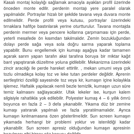
Kasalı montaj kolaylığı sağlamak amacıyla ayakları profil üzerinde
önceden monte edilir. perdenin montajı yere paralel olarak
yapılmalıdır. Portraylar hizalı bir şekilde tavana veya duvara monte
edilmelidir. Perde profili veya kutusu, portraylar üzerindeki
tırnaklara hafifçe bastırılarak yerine oturtturulur. Tavana montajda
perdenin mermer veya pencere kollarına çarpmaması için perde,
yeterli mesafede ön kısımdan takılmalıdır. Zemin bozukluğundan
dolayı perde sağa veya sola doğru sarma yaparak toplama
yapabilir. Bunu engellemek için kumaşı aşağıya kadar tamamen
açarak sarım yapan tarafın aksi tarafına boruya bir miktar kağıt
bant yapıştırarak düzeltme yoluna gidilebilir. Mekanizma üzerindeki
zincir aracılığı ile perde hareket ettirilir. , mekan umumi veya çok
tozlu olmadıkça kolay toz ve leke tutan perdeler değildir. Aprenin
sertleştirici özelliği sayesinde toz veya kir, kumaşın içine kolaylıkla
işlemez. Haftalık yapılacak nemli bezle temizlik, kumaşın uzun süre
temiz kalmasını sağlayacaktır. Ufak lekeler ise, kurşun kalem
silgisiyle rahatlıkla yok edilebilir. Polyester kumaş 4 – 6 yıllık ömrü
boyunca en fazla 2 – 3 defa yıkanabilir. Yıkama düz bir zemine
kumaşı yatırarak yapılmalı ve fazla yıpratılmamalıdır. Ayrıca
kumaşın kırılmamasına özen gösterilmelidir. Sun screen kumaşın
yıkamada herhangi bir problemi yoktur ve istenildiği kadar
yıkanabilir. Sun screen apresiz olduğundan kumaşın apresinin
bozulması gibi birşey söz konusu değildir.