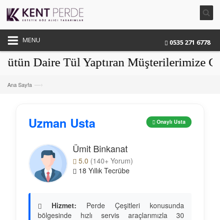
MENU
0535 271 6778
 Daire Tül Yaptıran Müşterilerimize Güneş
—›
Ana Sayfa
Uzman Usta
Onaylı Usta
Ümit Binkanat
5.0
(140+ Yorum)
18 Yıllık Tecrübe
Hizmet:
Perde Çeşitleri konusunda
bölgesinde hızlı servis araçlarımızla 30