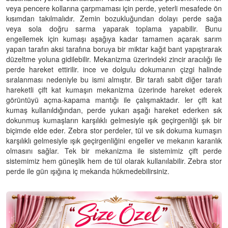
veya pencere kollarına çarpmaması için perde, yeterli mesafede ön
kısımdan takılmalıdır. Zemin bozukluğundan dolayı perde sağa
veya sola doğru sarma yaparak toplama yapabilir. Bunu
engellemek için kumaşı aşağıya kadar tamamen açarak sarım
yapan tarafın aksi tarafına boruya bir miktar kağıt bant yapıştırarak
düzeltme yoluna gidilebilir. Mekanizma üzerindeki zincir aracılığı ile
perde hareket ettirilir. ince ve dolgulu dokumanın çizgi halinde
sıralanması nedeniyle bu ismi almıştır. Bir tarafı sabit diğer tarafı
hareketli çift kat kumaşın mekanizma üzerinde hareket ederek
görüntüyü açma-kapama mantığı ile çalışmaktadır. ler çift kat
kumaş kullanıldığından, perde yukarı aşağı hareket ederken sık
dokunmuş kumaşların karşılıklı gelmesiyle ışık geçirgenliği şık bir
biçimde elde eder. Zebra stor perdeler, tül ve sık dokuma kumaşın
karşılıklı gelmesiyle ışık geçirgenliğini engeller ve mekanın karanlık
olmasını sağlar. Tek bir mekanizma ile sistemimiz çift perde
sistemimiz hem güneşlik hem de tül olarak kullanılabilir. Zebra stor
perde ile gün ışığına iç mekanda hükmedebilirsiniz.