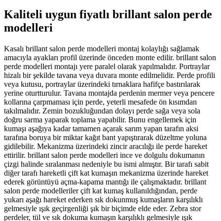
Kaliteli uygun fiyatlı brillant salon perde
modelleri
Kasalı brillant salon perde modelleri montaj kolaylığı sağlamak
amacıyla ayakları profil üzerinde önceden monte edilir. brillant salon
perde modelleri montajı yere paralel olarak yapılmalıdır. Portraylar
hizalı bir şekilde tavana veya duvara monte edilmelidir. Perde profili
veya kutusu, portraylar üzerindeki tırnaklara hafifçe bastırılarak
yerine oturtturulur. Tavana montajda perdenin mermer veya pencere
kollarına çarpmaması için perde, yeterli mesafede ön kısımdan
takılmalıdır. Zemin bozukluğundan dolayı perde sağa veya sola
doğru sarma yaparak toplama yapabilir. Bunu engellemek için
kumaşı aşağıya kadar tamamen açarak sarım yapan tarafın aksi
tarafına boruya bir miktar kağıt bant yapıştırarak düzeltme yoluna
gidilebilir. Mekanizma üzerindeki zincir aracılığı ile perde hareket
ettirilir. brillant salon perde modelleri ince ve dolgulu dokumanın
çizgi halinde sıralanması nedeniyle bu ismi almıştır. Bir tarafı sabit
diğer tarafı hareketli çift kat kumaşın mekanizma üzerinde hareket
ederek görüntüyü açma-kapama mantığı ile çalışmaktadır. brillant
salon perde modelleriler çift kat kumaş kullanıldığından, perde
yukarı aşağı hareket ederken sık dokunmuş kumaşların karşılıklı
gelmesiyle ışık geçirgenliği şık bir biçimde elde eder. Zebra stor
perdeler, tül ve sık dokuma kumaşın karşılıklı gelmesiyle ışık