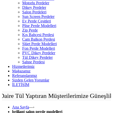
Motorlu Perdeler
Dikey Perdeler
Salon Perdeleri
Sun Screen Perdeler
Ev Perde Çeşitleri
Plise Perde Modelleri
Zip Perde
Kış Bahçesi Perdesi
Cam Balkon Perdesi
Slüet Perde Modelleri
Fon Perde Modelleri
PVC Dikey Perdeler
Tül Dikey Perdeler
Sahne Perdesi
Hizmetlerimiz
Mağazamız
Referanslarımız
Sizden Gelen Yorumlar
İLETİŞİM
ül Yaptıran Müşterilerimize Güneşlikler H
Ana Sayfa
—›
brillant salon perde modelleri