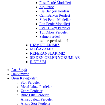
Plise Perde Modelleri
Zip Perde
Kış Bahçesi Perdesi
Cam Balkon Perdesi
Slüet Perde Modelleri
Fon Perde Modelleri
PVC Dikey Perdeler
Tül Dikey Perdeler
Sahne Perdesi
-sahne-perdesi.html
HİZMETLERİMİZ
MAĞAZAMIZ
REFERANSLARIMIZ
SİZDEN GELEN YORUMLAR
İLETİŞİM
Ana Sayfa
Hakkımızda
Ürün Kategorileri
Stor Perdeler
Metal Jaluzi Perdeler
Zebra Perdeler
Büro Ofis Perdeleri
Ahşap Jaluzi Perdeler
Ahşap Stor Perdeler