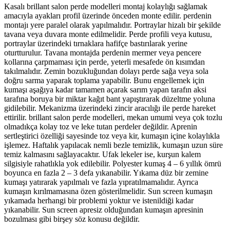
Kasalı brillant salon perde modelleri montaj kolaylığı sağlamak
amacıyla ayakları profil üzerinde önceden monte edilir. perdenin
montajı yere paralel olarak yapılmalıdır. Portraylar hizalı bir şekilde
tavana veya duvara monte edilmelidir. Perde profili veya kutusu,
portraylar üzerindeki tırnaklara hafifçe bastırılarak yerine
oturtturulur. Tavana montajda perdenin mermer veya pencere
kollarına çarpmaması için perde, yeterli mesafede ön kısımdan
takılmalıdır. Zemin bozukluğundan dolayı perde sağa veya sola
doğru sarma yaparak toplama yapabilir. Bunu engellemek için
kumaşı aşağıya kadar tamamen açarak sarım yapan tarafın aksi
tarafına boruya bir miktar kağıt bant yapıştırarak düzeltme yoluna
gidilebilir. Mekanizma üzerindeki zincir aracılığı ile perde hareket
ettirilir. brillant salon perde modelleri, mekan umumi veya çok tozlu
olmadıkça kolay toz ve leke tutan perdeler değildir. Aprenin
sertleştirici özelliği sayesinde toz veya kir, kumaşın içine kolaylıkla
işlemez. Haftalık yapılacak nemli bezle temizlik, kumaşın uzun süre
temiz kalmasını sağlayacaktır. Ufak lekeler ise, kurşun kalem
silgisiyle rahatlıkla yok edilebilir. Polyester kumaş 4 – 6 yıllık ömrü
boyunca en fazla 2 – 3 defa yıkanabilir. Yıkama düz bir zemine
kumaşı yatırarak yapılmalı ve fazla yıpratılmamalıdır. Ayrıca
kumaşın kırılmamasına özen gösterilmelidir. Sun screen kumaşın
yıkamada herhangi bir problemi yoktur ve istenildiği kadar
yıkanabilir. Sun screen apresiz olduğundan kumaşın apresinin
bozulması gibi birşey söz konusu değildir.