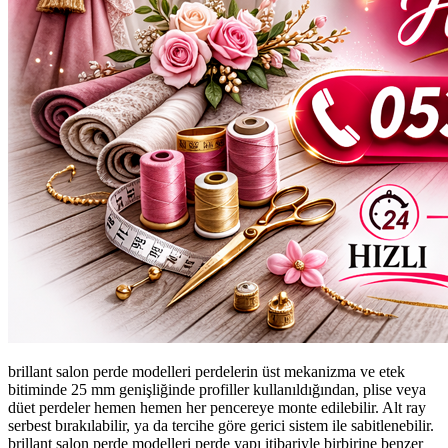
brillant salon perde modelleri perdelerin üst mekanizma ve etek
bitiminde 25 mm genişliğinde profiller kullanıldığından, plise veya
düet perdeler hemen hemen her pencereye monte edilebilir. Alt ray
serbest bırakılabilir, ya da tercihe göre gerici sistem ile sabitlenebilir.
brillant salon perde modelleri perde yapı itibariyle birbirine benzer