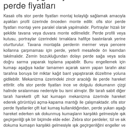
perde fiyatları
Kasalı ofis stor perde fiyatları montaj kolaylığı sağlamak amacıyla
ayakları profil üzerinde önceden monte edilir. ofis stor perde
fiyatları montajı yere paralel olarak yapılmalıdır. Portraylar hizalı bir
şekilde tavana veya duvara monte edilmelidir. Perde profili veya
kutusu, portraylar üzerindeki tırnaklara hafifçe bastırılarak yerine
oturtturulur. Tavana montajda perdenin mermer veya pencere
kollarına çarpmaması için perde, yeterli mesafede ön kısımdan
takılmalıdır. Zemin bozukluğundan dolayı perde sağa veya sola
doğru sarma yaparak toplama yapabilir. Bunu engellemek için
kumaşı aşağıya kadar tamamen açarak sarım yapan tarafın aksi
tarafına boruya bir miktar kağıt bant yapıştırarak düzeltme yoluna
gidilebilir. Mekanizma üzerindeki zincir aracılığı ile perde hareket
ettirilir. ofis stor perde fiyatları ince ve dolgulu dokumanın çizgi
halinde sıralanması nedeniyle bu ismi almıştır. Bir tarafı sabit diğer
tarafı hareketli çift kat kumaşın mekanizma üzerinde hareket
ederek görüntüyü açma-kapama mantığı ile çalışmaktadır. ofis stor
perde fiyatlarıler çift kat kumaş kullanıldığından, perde yukarı aşağı
hareket ederken sık dokunmuş kumaşların karşılıklı gelmesiyle ışık
geçirgenliği şık bir biçimde elde eder. Zebra stor perdeler, tül ve sık
dokuma kumaşın karşılıklı gelmesiyle ışık geçirgenliğini engeller ve