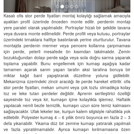
Kasalı ofis stor perde fiyatları montaj kolaylığı sağlamak amacıyla
ayakları profil üzerinde önceden monte edilir. perdenin montajı
yere paralel olarak yapılmalıdır. Portraylar hizalı bir şekilde tavana
veya duvara monte edilmelidir. Perde profili veya kutusu, portraylar
üzerindeki tırnaklara hafifçe bastırılarak yerine oturtturulur. Tavana
montajda perdenin mermer veya pencere kollarına çarpmaması
için perde, yeterli mesafede ön kısımdan takılmalıdır. Zemin
bozukluğundan dolayı perde sağa veya sola doğru sarma yaparak
toplama yapabilir. Bunu engellemek için kumaşı aşağıya kadar
tamamen açarak sarım yapan tarafın aksi tarafına boruya bir
miktar kağıt bant yapıştırarak düzeltme yoluna gidilebilir.
Mekanizma üzerindeki zincir aracılığı ile perde hareket ettirilir. ofis
stor perde fiyatları, mekan umumi veya çok tozlu olmadıkça kolay
toz ve leke tutan perdeler değildir. Aprenin sertleştirici özelliği
sayesinde toz veya kir, kumaşın içine kolaylıkla işlemez. Haftalık
yapılacak nemli bezle temizlik, kumaşın uzun süre temiz kalmasını
sağlayacaktır. Ufak lekeler ise, kurşun kalem silgisiyle rahatlıkla yok
edilebilir. Polyester kumaş 4 – 6 yıllık ömrü boyunca en fazla 2 – 3
defa yıkanabilir. Yıkama düz bir zemine kumaşı yatırarak yapılmalı
ve fazla yıpratılmamalıdır. Ayrıca kumaşın kırılmamasına özen