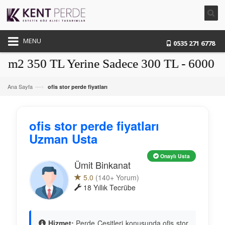
MENU
0535 271 6778
2 350 TL Yerine Sadece 300 TL - 6000 TL Ü
—›
Ana Sayfa
ofis stor perde fiyatları
ofis stor perde fiyatları
Uzman Usta
Onaylı Usta
Ümit Binkanat
5.0
(140+ Yorum)
18 Yıllık Tecrübe
Hizmet:
Perde Çeşitleri konusunda ofis stor