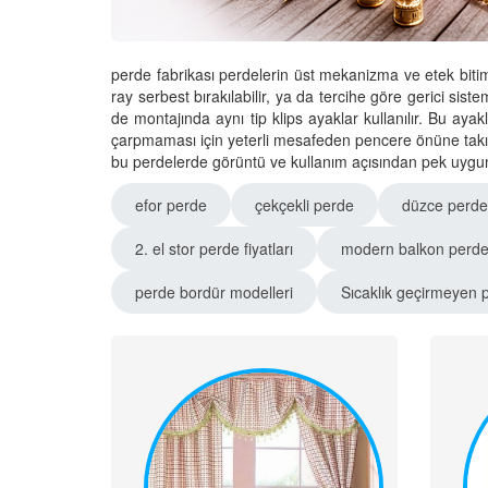
perde fabrikası perdelerin üst mekanizma ve etek bitim
ray serbest bırakılabilir, ya da tercihe göre gerici siste
de montajında aynı tip klips ayaklar kullanılır. Bu aya
çarpmaması için yeterli mesafeden pencere önüne takılma
bu perdelerde görüntü ve kullanım açısından pek uygun d
efor perde
çekçekli perde
düzce perde 
2. el stor perde fiyatları
modern balkon perdel
perde bordür modelleri
Sıcaklık geçirmeyen 