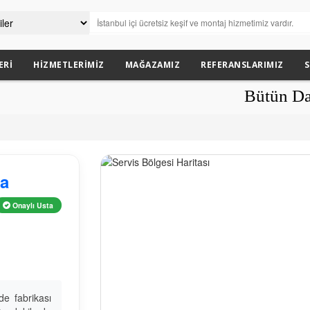
ERI
HIZMETLERIMIZ
MAĞAZAMIZ
REFERANSLARIMIZ
S
Bütün Daire Tül Y
ta
Onaylı Usta
e fabrikası