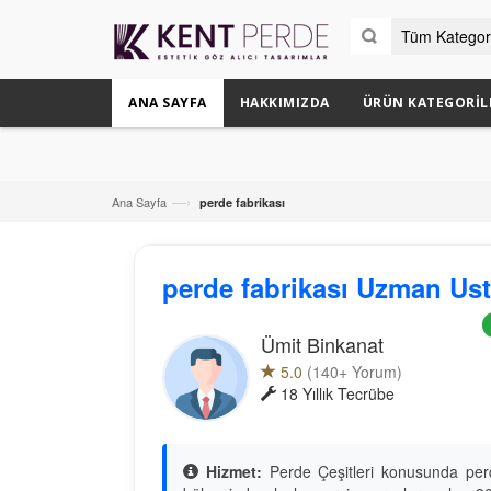
ANA SAYFA
HAKKIMIZDA
ÜRÜN KATEGORIL
—›
Ana Sayfa
perde fabrikası
perde fabrikası Uzman Us
Ümit Binkanat
5.0
(140+ Yorum)
18 Yıllık Tecrübe
Hizmet:
Perde Çeşitleri konusunda perd