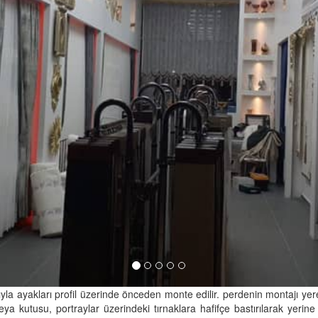
a ayakları profil üzerinde önceden monte edilir. perdenin montajı yere p
eya kutusu, portraylar üzerindeki tırnaklara hafifçe bastırılarak yer