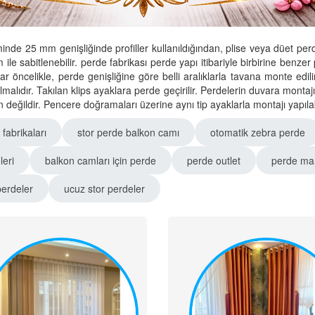
inde 25 mm genişliğinde profiller kullanıldığından, plise veya düet p
m ile sabitlenebilir. perde fabrikası perde yapı itibariyle birbirine benze
klar öncelikle, perde genişliğine göre belli aralıklarla tavana monte edi
lıdır. Takılan klips ayaklara perde geçirilir. Perdelerin duvara montajı
eğildir. Pencere doğramaları üzerine aynı tip ayaklarla montajı yapılabi
fabrikaları
stor perde balkon camı
otomatik zebra perde
eri
balkon camları için perde
perde outlet
perde ma
perdeler
ucuz stor perdeler