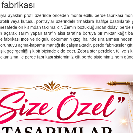
 fabrikası
la ayakları profil üzerinde önceden monte edilir. perde fabrikası montajı
ofili veya kutusu, portraylar üzerindeki tırnaklara hafifçe bastırılar
 mesafede ön kısımdan takılmalıdır. Zemin bozukluğundan dolayı perde
çarak sarım yapan tarafın aksi tarafına boruya bir miktar kağıt bant
erde fabrikası ince ve dolgulu dokumanın çizgi halinde sıralanması nedeniyl
üntüyü açma-kapama mantığı ile çalışmaktadır. perde fabrikasıler çift
ık geçirgenliği şık bir biçimde elde eder. Zebra stor perdeler, tül ve sık
ekanizma ile perde fabrikası sistemimiz çift perde sistemimiz hem güneşli