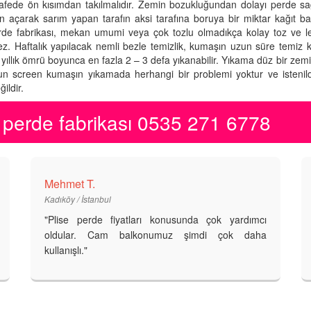
safede ön kısımdan takılmalıdır. Zemin bozukluğundan dolayı perde s
çarak sarım yapan tarafın aksi tarafına boruya bir miktar kağıt bant
. perde fabrikası, mekan umumi veya çok tozlu olmadıkça kolay toz ve leke
ez. Haftalık yapılacak nemli bezle temizlik, kumaşın uzun süre temiz 
 6 yıllık ömrü boyunca en fazla 2 – 3 defa yıkanabilir. Yıkama düz bir zem
Sun screen kumaşın yıkamada herhangi bir problemi yoktur ve istenild
ildir.
perde fabrikası 0535 271 6778
Mehmet T.
Kadıköy / İstanbul
"Plise perde fiyatları konusunda çok yardımcı
oldular. Cam balkonumuz şimdi çok daha
kullanışlı."