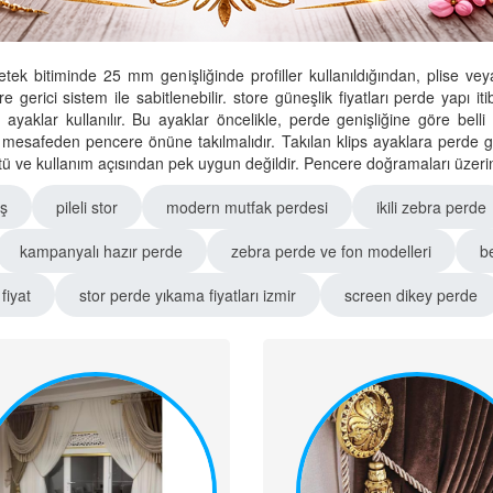
e etek bitiminde 25 mm genişliğinde profiller kullanıldığından, plis
göre gerici sistem ile sabitlenebilir. store güneşlik fiyatları perde yapı i
 ayaklar kullanılır. Bu ayaklar öncelikle, perde genişliğine göre belli
 mesafeden pencere önüne takılmalıdır. Takılan klips ayaklara perde ge
tü ve kullanım açısından pek uygun değildir. Pencere doğramaları üzerine 
aş
pileli stor
modern mutfak perdesi
ikili zebra perde
kampanyalı hazır perde
zebra perde ve fon modelleri
b
fiyat
stor perde yıkama fiyatları izmir
screen dikey perde