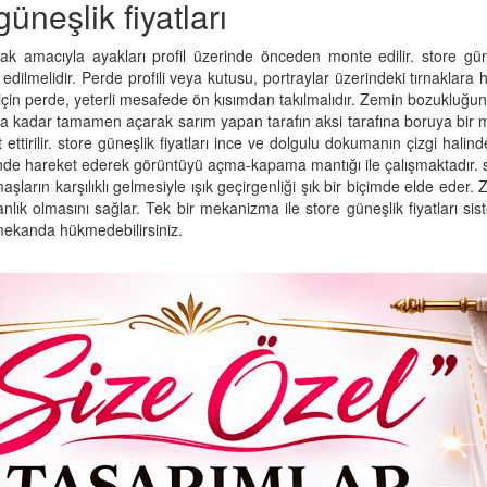
güneşlik fiyatları
mak amacıyla ayakları profil üzerinde önceden monte edilir. store güneş
dilmelidir. Perde profili veya kutusu, portraylar üzerindeki tırnaklara 
in perde, yeterli mesafede ön kısımdan takılmalıdır. Zemin bozukluğ
 kadar tamamen açarak sarım yapan tarafın aksi tarafına boruya bir mikt
ttirilir. store güneşlik fiyatları ince ve dolgulu dokumanın çizgi halind
nde hareket ederek görüntüyü açma-kapama mantığı ile çalışmaktadır. stor
rın karşılıklı gelmesiyle ışık geçirgenliği şık bir biçimde elde eder. Z
anlık olmasını sağlar. Tek bir mekanizma ile store güneşlik fiyatları s
ç mekanda hükmedebilirsiniz.