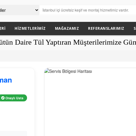
ERI
HIZMETLERIMIZ
MAĞAZAMIZ
REFERANSLARIMIZ
S
e Tül Yaptıran Müşterilerimize Güneşlikle
zman
Onaylı Usta