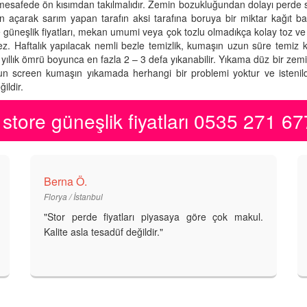
 mesafede ön kısımdan takılmalıdır. Zemin bozukluğundan dolayı perde
çarak sarım yapan tarafın aksi tarafına boruya bir miktar kağıt bant
tore güneşlik fiyatları, mekan umumi veya çok tozlu olmadıkça kolay toz ve l
ez. Haftalık yapılacak nemli bezle temizlik, kumaşın uzun süre temiz 
 6 yıllık ömrü boyunca en fazla 2 – 3 defa yıkanabilir. Yıkama düz bir zem
Sun screen kumaşın yıkamada herhangi bir problemi yoktur ve istenild
ildir.
tore güneşlik fiyatları 0535 271 6
Berna Ö.
Florya / İstanbul
"Stor perde fiyatları piyasaya göre çok makul.
Kalite asla tesadüf değildir."