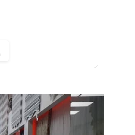
i
Next