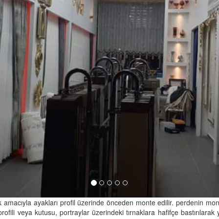
k amacıyla ayakları profil üzerinde önceden monte edilir. perdenin montaj
ofili veya kutusu, portraylar üzerindeki tırnaklara hafifçe bastırılar