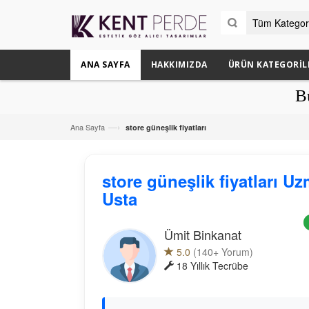
ANA SAYFA
HAKKIMIZDA
ÜRÜN KATEGORIL
Bütün Dair
—›
Ana Sayfa
store güneşlik fiyatları
store güneşlik fiyatları U
Usta
Ümit Binkanat
5.0
(140+ Yorum)
18 Yıllık Tecrübe