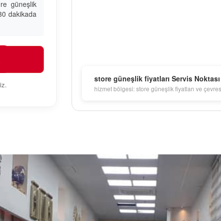
re güneşlik
a 30 dakikada
R
store güneşlik fiyatları Servis Noktası
iz.
hizmet bölgesi: store güneşlik fiyatları ve çevres