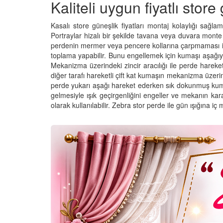
Kaliteli uygun fiyatlı store 
Kasalı store güneşlik fiyatları montaj kolaylığı sağla
Portraylar hizalı bir şekilde tavana veya duvara monte e
perdenin mermer veya pencere kollarına çarpmaması iç
toplama yapabilir. Bunu engellemek için kumaşı aşağıya
Mekanizma üzerindeki zincir aracılığı ile perde hareket e
diğer tarafı hareketli çift kat kumaşın mekanizma üzeri
perde yukarı aşağı hareket ederken sık dokunmuş kumaşla
gelmesiyle ışık geçirgenliğini engeller ve mekanın kar
olarak kullanılabilir. Zebra stor perde ile gün ışığına i