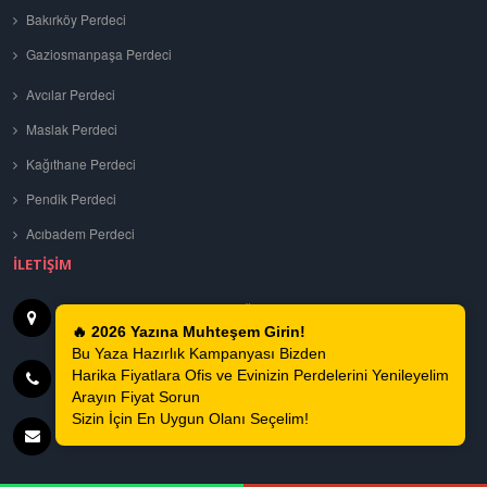
Bakırköy Perdeci
Gaziosmanpaşa Perdeci
Avcılar Perdeci
Maslak Perdeci
Kağıthane Perdeci
Pendik Perdeci
Acıbadem Perdeci
İLETIŞIM
Tuna, 699. Sk No: 4, 34200 Bağcılar
İSTANBUL
🔥 2026 Yazına Muhteşem Girin!
Bu Yaza Hazırlık Kampanyası Bizden
Harika Fiyatlara Ofis ve Evinizin Perdelerini Yenileyelim
0535 271 6778
Arayın Fiyat Sorun
Sizin İçin En Uygun Olanı Seçelim!
info@kentperde.net