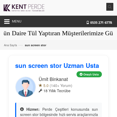
MENU
0535 271 6778
aire Tül Yaptıran Müşterilerimize Güneşli
—›
Ana Sayfa
sun screen stor
sun screen stor Uzman Usta
Onaylı Usta
Ümit Binkanat
5.0
(140+ Yorum)
18 Yıllık Tecrübe
Hizmet:
Perde Çeşitleri konusunda sun
screen stor bölgesinde hızlı servis araçlarımızla