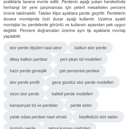
aralıklarla tavana monte edilir. Perdenin aşağı yukarı hareketinde
herhangi bir yere çarpmaması için yeterli mesafeden pencere
önüne takılmalıdır. Takılan klips ayaklara perde geçirilir. Perdelerin
duvara montajında özel duvar ayağı kullanılır. Uzatma ayaklı
montajlar bu perdelerde görüntü ve kullanım açısından pek uygun
değildir. Pencere doğramaları üzerine aynı tip ayaklarla montajı
yapılabilir.
stor perde ölçüleri nasıl alınır
balkon stor perde
dikey balkon perdesi
yeni çıkan tül modelleri
hazır perde güneşlik
çatı penceresi perdesi
stor perde profili
gece gündüz stor perde modelleri
vizon stor perde
kaliteli perde modelleri
kampanyalı tül ve perdeler
perde selim
yatak odası perdesi nasıl olmalı
beylikdüzü stor satan
motorlu perde
zebra kumaşı ureticileri