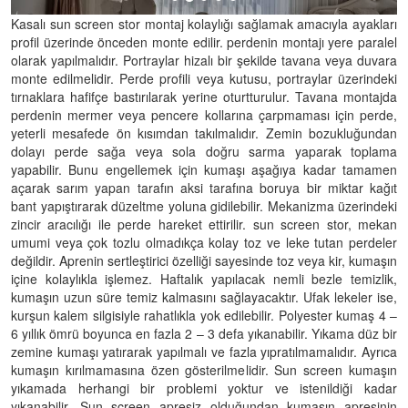
Kasalı sun screen stor montaj kolaylığı sağlamak amacıyla ayakları
profil üzerinde önceden monte edilir. perdenin montajı yere paralel
olarak yapılmalıdır. Portraylar hizalı bir şekilde tavana veya duvara
monte edilmelidir. Perde profili veya kutusu, portraylar üzerindeki
tırnaklara hafifçe bastırılarak yerine oturtturulur. Tavana montajda
perdenin mermer veya pencere kollarına çarpmaması için perde,
yeterli mesafede ön kısımdan takılmalıdır. Zemin bozukluğundan
dolayı perde sağa veya sola doğru sarma yaparak toplama
yapabilir. Bunu engellemek için kumaşı aşağıya kadar tamamen
açarak sarım yapan tarafın aksi tarafına boruya bir miktar kağıt
bant yapıştırarak düzeltme yoluna gidilebilir. Mekanizma üzerindeki
zincir aracılığı ile perde hareket ettirilir. sun screen stor, mekan
umumi veya çok tozlu olmadıkça kolay toz ve leke tutan perdeler
değildir. Aprenin sertleştirici özelliği sayesinde toz veya kir, kumaşın
içine kolaylıkla işlemez. Haftalık yapılacak nemli bezle temizlik,
kumaşın uzun süre temiz kalmasını sağlayacaktır. Ufak lekeler ise,
kurşun kalem silgisiyle rahatlıkla yok edilebilir. Polyester kumaş 4 –
6 yıllık ömrü boyunca en fazla 2 – 3 defa yıkanabilir. Yıkama düz bir
zemine kumaşı yatırarak yapılmalı ve fazla yıpratılmamalıdır. Ayrıca
kumaşın kırılmamasına özen gösterilmelidir. Sun screen kumaşın
yıkamada herhangi bir problemi yoktur ve istenildiği kadar
yıkanabilir. Sun screen apresiz olduğundan kumaşın apresinin