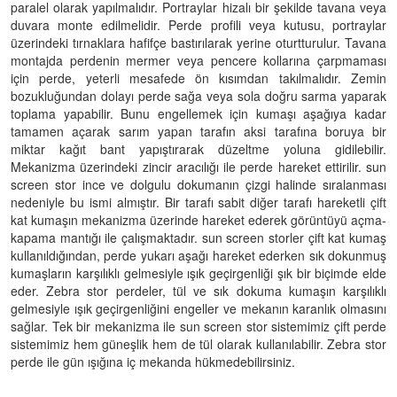
paralel olarak yapılmalıdır. Portraylar hizalı bir şekilde tavana veya
duvara monte edilmelidir. Perde profili veya kutusu, portraylar
üzerindeki tırnaklara hafifçe bastırılarak yerine oturtturulur. Tavana
montajda perdenin mermer veya pencere kollarına çarpmaması
için perde, yeterli mesafede ön kısımdan takılmalıdır. Zemin
bozukluğundan dolayı perde sağa veya sola doğru sarma yaparak
toplama yapabilir. Bunu engellemek için kumaşı aşağıya kadar
tamamen açarak sarım yapan tarafın aksi tarafına boruya bir
miktar kağıt bant yapıştırarak düzeltme yoluna gidilebilir.
Mekanizma üzerindeki zincir aracılığı ile perde hareket ettirilir. sun
screen stor ince ve dolgulu dokumanın çizgi halinde sıralanması
nedeniyle bu ismi almıştır. Bir tarafı sabit diğer tarafı hareketli çift
kat kumaşın mekanizma üzerinde hareket ederek görüntüyü açma-
kapama mantığı ile çalışmaktadır. sun screen storler çift kat kumaş
kullanıldığından, perde yukarı aşağı hareket ederken sık dokunmuş
kumaşların karşılıklı gelmesiyle ışık geçirgenliği şık bir biçimde elde
eder. Zebra stor perdeler, tül ve sık dokuma kumaşın karşılıklı
gelmesiyle ışık geçirgenliğini engeller ve mekanın karanlık olmasını
sağlar. Tek bir mekanizma ile sun screen stor sistemimiz çift perde
sistemimiz hem güneşlik hem de tül olarak kullanılabilir. Zebra stor
perde ile gün ışığına iç mekanda hükmedebilirsiniz.