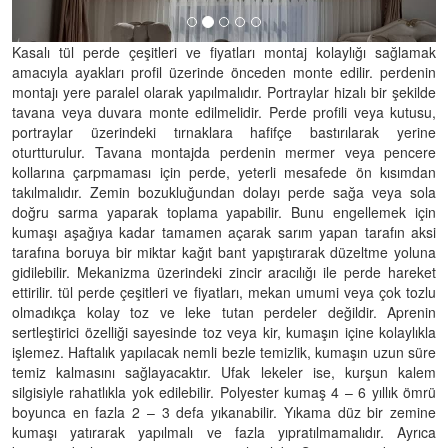
Kasalı tül perde çeşitleri ve fiyatları montaj kolaylığı sağlamak
amacıyla ayakları profil üzerinde önceden monte edilir. perdenin
montajı yere paralel olarak yapılmalıdır. Portraylar hizalı bir şekilde
tavana veya duvara monte edilmelidir. Perde profili veya kutusu,
portraylar üzerindeki tırnaklara hafifçe bastırılarak yerine
oturtturulur. Tavana montajda perdenin mermer veya pencere
kollarına çarpmaması için perde, yeterli mesafede ön kısımdan
takılmalıdır. Zemin bozukluğundan dolayı perde sağa veya sola
doğru sarma yaparak toplama yapabilir. Bunu engellemek için
kumaşı aşağıya kadar tamamen açarak sarım yapan tarafın aksi
tarafına boruya bir miktar kağıt bant yapıştırarak düzeltme yoluna
gidilebilir. Mekanizma üzerindeki zincir aracılığı ile perde hareket
ettirilir. tül perde çeşitleri ve fiyatları, mekan umumi veya çok tozlu
olmadıkça kolay toz ve leke tutan perdeler değildir. Aprenin
sertleştirici özelliği sayesinde toz veya kir, kumaşın içine kolaylıkla
işlemez. Haftalık yapılacak nemli bezle temizlik, kumaşın uzun süre
temiz kalmasını sağlayacaktır. Ufak lekeler ise, kurşun kalem
silgisiyle rahatlıkla yok edilebilir. Polyester kumaş 4 – 6 yıllık ömrü
boyunca en fazla 2 – 3 defa yıkanabilir. Yıkama düz bir zemine
kumaşı yatırarak yapılmalı ve fazla yıpratılmamalıdır. Ayrıca