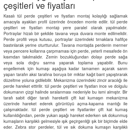
çeşitleri ve fiyatları
Kasalı tül perde çeşitleri ve fiyatları montaj kolaylığı sağlamak
amacıyla ayakları profil üzerinde önceden monte edilir. tül perde
çeşitleri ve fiyatları montajı yere paralel olarak yapılmalıdır.
Portraylar hizalı bir şekilde tavana veya duvara monte edilmelidir.
Perde profili veya kutusu, portraylar üzerindeki tırnaklara hafifçe
bastırılarak yerine oturtturulur. Tavana montajda perdenin mermer
veya pencere kollarına çarpmaması için perde, yeterli mesafede ön
kısımdan takılmalıdır. Zemin bozukluğundan dolayı perde sağa
veya sola doğru sarma yaparak toplama yapabilir. Bunu
engellemek için kumaşı aşağıya kadar tamamen açarak sarım
yapan tarafın aksi tarafına boruya bir miktar kağıt bant yapıştırarak
düzeltme yoluna gidilebilir. Mekanizma üzerindeki zincir aracılığı ile
perde hareket ettirilir. tül perde çeşitleri ve fiyatları ince ve dolgulu
dokumanın çizgi halinde sıralanması nedeniyle bu ismi almıştır. Bir
tarafı sabit diğer tarafı hareketli çift kat kumaşın mekanizma
üzerinde hareket ederek görüntüyü açma-kapama mantığı ile
çalışmaktadır. tül perde çeşitleri ve fiyatlarıler çift kat kumaş
kullanıldığından, perde yukarı aşağı hareket ederken sık dokunmuş
kumaşların karşılıklı gelmesiyle ışık geçirgenliği şık bir biçimde elde
eder. Zebra stor perdeler, tül ve sık dokuma kumaşın karşılıklı