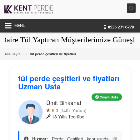
MENU
0535 271 6778
 Tül Yaptıran Müşterilerimize Güneşlikler
—›
Ana Sayfa
tül perde çeşitleri ve fiyatları
tül perde çeşitleri ve fiyatları
Uzman Usta
Onaylı Usta
Ümit Binkanat
5.0
(140+ Yorum)
18 Yıllık Tecrübe
Hizmet:
Perde Çeşitleri konusunda tül