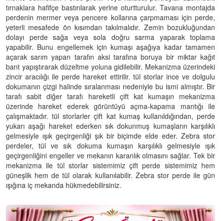
tırnaklara hafifçe bastırılarak yerine oturtturulur. Tavana montajda
perdenin mermer veya pencere kollarına çarpmaması için perde,
yeterli mesafede ön kısımdan takılmalıdır. Zemin bozukluğundan
dolayı perde sağa veya sola doğru sarma yaparak toplama
yapabilir. Bunu engellemek için kumaşı aşağıya kadar tamamen
açarak sarım yapan tarafın aksi tarafına boruya bir miktar kağıt
bant yapıştırarak düzeltme yoluna gidilebilir. Mekanizma üzerindeki
zincir aracılığı ile perde hareket ettirilir. tül storlar ince ve dolgulu
dokumanın çizgi halinde sıralanması nedeniyle bu ismi almıştır. Bir
tarafı sabit diğer tarafı hareketli çift kat kumaşın mekanizma
üzerinde hareket ederek görüntüyü açma-kapama mantığı ile
çalışmaktadır. tül storlarler çift kat kumaş kullanıldığından, perde
yukarı aşağı hareket ederken sık dokunmuş kumaşların karşılıklı
gelmesiyle ışık geçirgenliği şık bir biçimde elde eder. Zebra stor
perdeler, tül ve sık dokuma kumaşın karşılıklı gelmesiyle ışık
geçirgenliğini engeller ve mekanın karanlık olmasını sağlar. Tek bir
mekanizma ile tül storlar sistemimiz çift perde sistemimiz hem
güneşlik hem de tül olarak kullanılabilir. Zebra stor perde ile gün
ışığına iç mekanda hükmedebilirsiniz.