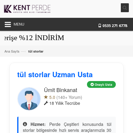
MENU
0535 271 6778
işe %12 İNDİRİM
—›
Ana Sayfa
tül storlar
tül storlar Uzman Usta
Onaylı Usta
Ümit Binkanat
5.0
(140+ Yorum)
18 Yıllık Tecrübe
Hizmet:
Perde Çeşitleri konusunda tül
storlar bölgesinde hızlı servis araçlarımızla 30