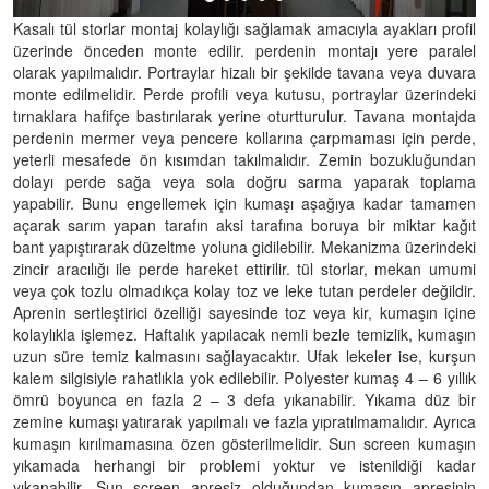
Kasalı tül storlar montaj kolaylığı sağlamak amacıyla ayakları profil
üzerinde önceden monte edilir. perdenin montajı yere paralel
olarak yapılmalıdır. Portraylar hizalı bir şekilde tavana veya duvara
monte edilmelidir. Perde profili veya kutusu, portraylar üzerindeki
tırnaklara hafifçe bastırılarak yerine oturtturulur. Tavana montajda
perdenin mermer veya pencere kollarına çarpmaması için perde,
yeterli mesafede ön kısımdan takılmalıdır. Zemin bozukluğundan
dolayı perde sağa veya sola doğru sarma yaparak toplama
yapabilir. Bunu engellemek için kumaşı aşağıya kadar tamamen
açarak sarım yapan tarafın aksi tarafına boruya bir miktar kağıt
bant yapıştırarak düzeltme yoluna gidilebilir. Mekanizma üzerindeki
zincir aracılığı ile perde hareket ettirilir. tül storlar, mekan umumi
veya çok tozlu olmadıkça kolay toz ve leke tutan perdeler değildir.
Aprenin sertleştirici özelliği sayesinde toz veya kir, kumaşın içine
kolaylıkla işlemez. Haftalık yapılacak nemli bezle temizlik, kumaşın
uzun süre temiz kalmasını sağlayacaktır. Ufak lekeler ise, kurşun
kalem silgisiyle rahatlıkla yok edilebilir. Polyester kumaş 4 – 6 yıllık
ömrü boyunca en fazla 2 – 3 defa yıkanabilir. Yıkama düz bir
zemine kumaşı yatırarak yapılmalı ve fazla yıpratılmamalıdır. Ayrıca
kumaşın kırılmamasına özen gösterilmelidir. Sun screen kumaşın
yıkamada herhangi bir problemi yoktur ve istenildiği kadar
yıkanabilir. Sun screen apresiz olduğundan kumaşın apresinin