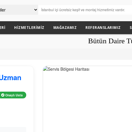
ERI
HIZMETLERIMIZ
MAĞAZAMIZ
REFERANSLARIMIZ
S
Bütün Daire Tül Yaptır
ı Uzman
Onaylı Usta