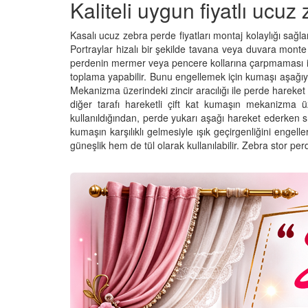
Kaliteli uygun fiyatlı ucuz 
Kasalı ucuz zebra perde fiyatları montaj kolaylığı sağl
Portraylar hizalı bir şekilde tavana veya duvara monte e
perdenin mermer veya pencere kollarına çarpmaması iç
toplama yapabilir. Bunu engellemek için kumaşı aşağıya
Mekanizma üzerindeki zincir aracılığı ile perde hareket e
diğer tarafı hareketli çift kat kumaşın mekanizma 
kullanıldığından, perde yukarı aşağı hareket ederken sı
kumaşın karşılıklı gelmesiyle ışık geçirgenliğini enge
güneşlik hem de tül olarak kullanılabilir. Zebra stor pe