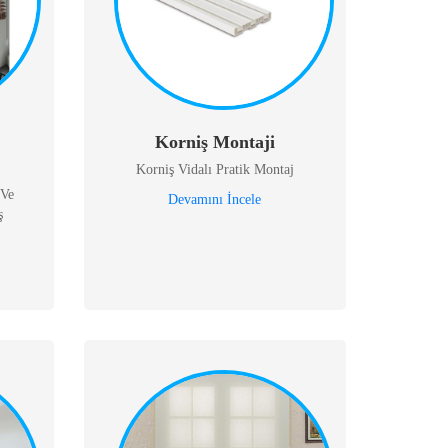
Korniş Montaji
Korniş Vidalı Pratik Montaj
 Ve
Devamını İncele
ş