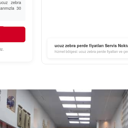
ucuz zebra
larımızla 30
R
ucuz zebra perde fiyatları Servis Nokt
iz.
hizmet bölgesi: ucuz zebra perde fiyatları ve çe