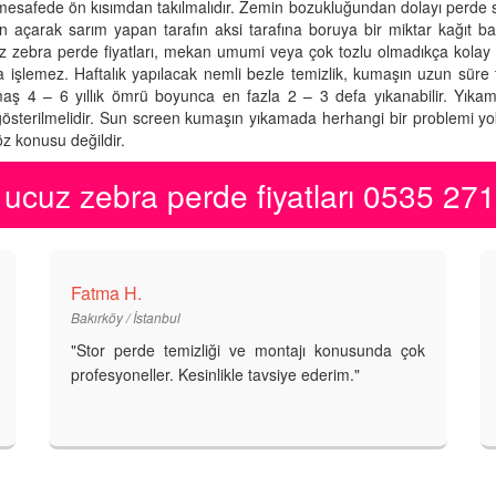
 mesafede ön kısımdan takılmalıdır. Zemin bozukluğundan dolayı perde
çarak sarım yapan tarafın aksi tarafına boruya bir miktar kağıt bant
 ucuz zebra perde fiyatları, mekan umumi veya çok tozlu olmadıkça kolay t
kla işlemez. Haftalık yapılacak nemli bezle temizlik, kumaşın uzun süre 
 kumaş 4 – 6 yıllık ömrü boyunca en fazla 2 – 3 defa yıkanabilir. Yık
österilmelidir. Sun screen kumaşın yıkamada herhangi bir problemi yokt
z konusu değildir.
ucuz zebra perde fiyatları 0535 27
Fatma H.
Bakırköy / İstanbul
"Stor perde temizliği ve montajı konusunda çok
profesyoneller. Kesinlikle tavsiye ederim."