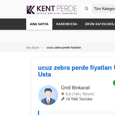
ANA SAYFA
HAKKIMIZDA
ÜRÜN KATEGORIL
—›
Ana Sayfa
ucuz zebra perde fiyatları
ucuz zebra perde fiyatlar
Usta
Ümit Binkanat
5.0
(140+ Yorum)
18 Yıllık Tecrübe