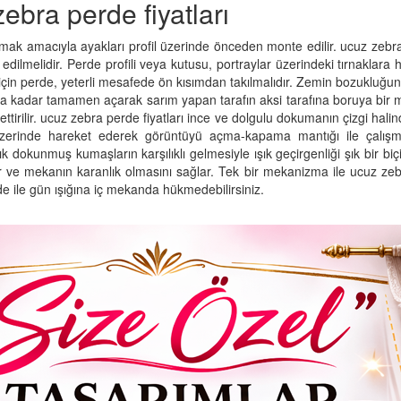
zebra perde fiyatları
amak amacıyla ayakları profil üzerinde önceden monte edilir. ucuz zebra p
dilmelidir. Perde profili veya kutusu, portraylar üzerindeki tırnaklara 
in perde, yeterli mesafede ön kısımdan takılmalıdır. Zemin bozukluğ
 kadar tamamen açarak sarım yapan tarafın aksi tarafına boruya bir mikt
ttirilir. ucuz zebra perde fiyatları ince ve dolgulu dokumanın çizgi halind
üzerinde hareket ederek görüntüyü açma-kapama mantığı ile çalışmak
k dokunmuş kumaşların karşılıklı gelmesiyle ışık geçirgenliği şık bir b
ller ve mekanın karanlık olmasını sağlar. Tek bir mekanizma ile ucuz zeb
rde ile gün ışığına iç mekanda hükmedebilirsiniz.