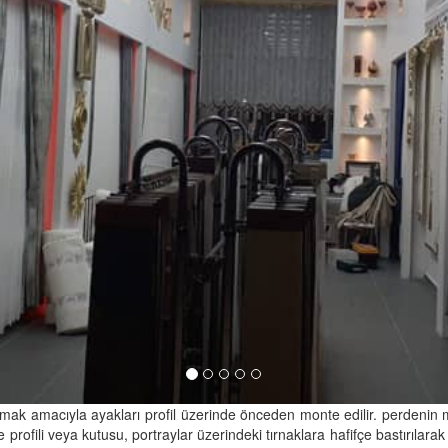
amak amacıyla ayakları profil üzerinde önceden monte edilir. perdenin mon
 profili veya kutusu, portraylar üzerindeki tırnaklara hafifçe bastırıla