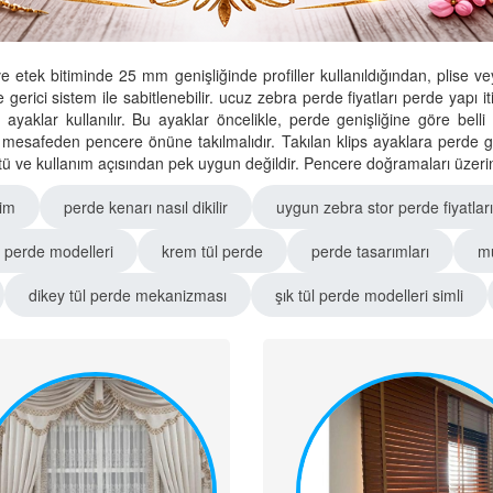
ve etek bitiminde 25 mm genişliğinde profiller kullanıldığından, pli
öre gerici sistem ile sabitlenebilir. ucuz zebra perde fiyatları perde yapı 
 ayaklar kullanılır. Bu ayaklar öncelikle, perde genişliğine göre belli
 mesafeden pencere önüne takılmalıdır. Takılan klips ayaklara perde ge
tü ve kullanım açısından pek uygun değildir. Pencere doğramaları üzerine 
şim
perde kenarı nasıl dikilir
uygun zebra stor perde fiyatları
r perde modelleri
krem tül perde
perde tasarımları
mu
dikey tül perde mekanizması
şık tül perde modelleri simli