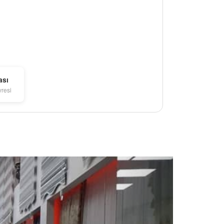
ası
vresi
Next