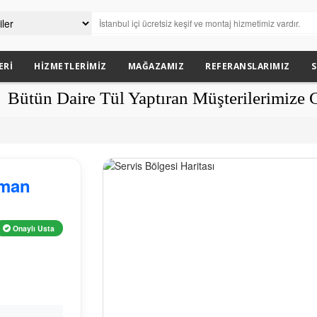
ERI
HIZMETLERIMIZ
MAĞAZAMIZ
REFERANSLARIMIZ
S
ire Tül Yaptıran Müşterilerimize Güneşlik
zman
Onaylı Usta