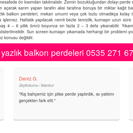
 mesafede ön kısımdan takılmalıdır. Zemin bozukluğundan dolayı perde
çarak sarım yapan tarafın aksi tarafına boruya bir miktar kağıt bant
. yazlık balkon perdeleri, mekan umumi veya çok tozlu olmadıkça kolay to
kla işlemez. Haftalık yapılacak nemli bezle temizlik, kumaşın uzun süre 
 kumaş 4 – 6 yıllık ömrü boyunca en fazla 2 – 3 defa yıkanabilir. Yık
österilmelidir. Sun screen kumaşın yıkamada herhangi bir problemi yokt
z konusu değildir.
yazlık balkon perdeleri 0535 271 6
Deniz G.
Zeytinburnu / İstanbul
"Kış bahçemiz için plise perde yaptırdık, ısı yalıtımı
gerçekten fark etti."