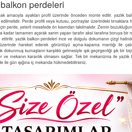
k balkon perdeleri
ak amacıyla ayakları profil üzerinde önceden monte edilir. yazlık bal
dilmelidir. Perde profili veya kutusu, portraylar üzerindeki tırnaklara 
in perde, yeterli mesafede ön kısımdan takılmalıdır. Zemin bozukluğ
 kadar tamamen açarak sarım yapan tarafın aksi tarafına boruya bir mikt
ettirilir. yazlık balkon perdeleri ince ve dolgulu dokumanın çizgi halinde
 üzerinde hareket ederek görüntüyü açma-kapama mantığı ile çalışm
k dokunmuş kumaşların karşılıklı gelmesiyle ışık geçirgenliği şık bir b
ller ve mekanın karanlık olmasını sağlar. Tek bir mekanizma ile yazlı
rde ile gün ışığına iç mekanda hükmedebilirsiniz.