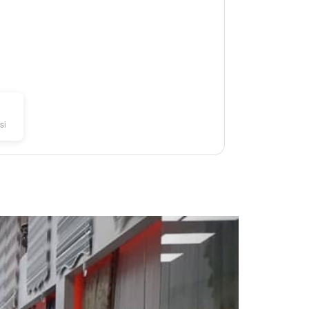
si
Next