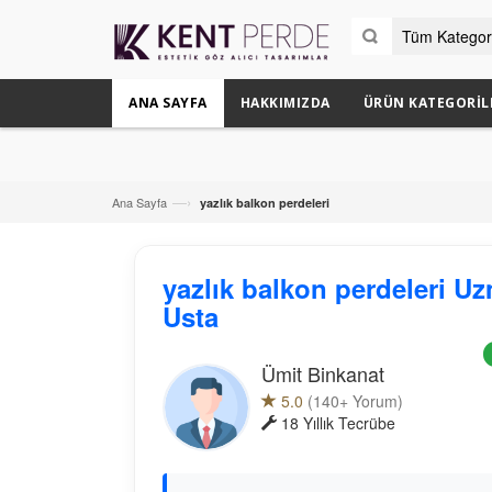
ANA SAYFA
HAKKIMIZDA
ÜRÜN KATEGORIL
Bütün Da
—›
Ana Sayfa
yazlık balkon perdeleri
yazlık balkon perdeleri U
Usta
Ümit Binkanat
5.0
(140+ Yorum)
18 Yıllık Tecrübe