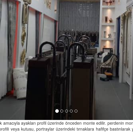
 amacıyla ayakları profil üzerinde önceden monte edilir. perdenin montaj
ofili veya kutusu, portraylar üzerindeki tırnaklara hafifçe bastırılar