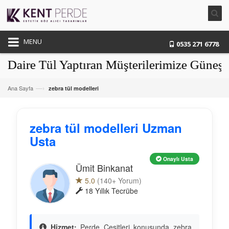
MENU
0535 271 6778
e Tül Yaptıran Müşterilerimize Güneşlikle
—›
Ana Sayfa
zebra tül modelleri
zebra tül modelleri Uzman
Usta
Onaylı Usta
Ümit Binkanat
5.0
(140+ Yorum)
18 Yıllık Tecrübe
Hizmet:
Perde Çeşitleri konusunda zebra