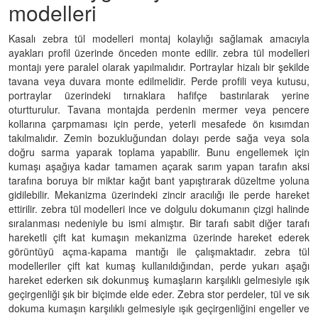
modelleri
Kasalı zebra tül modelleri montaj kolaylığı sağlamak amacıyla
ayakları profil üzerinde önceden monte edilir. zebra tül modelleri
montajı yere paralel olarak yapılmalıdır. Portraylar hizalı bir şekilde
tavana veya duvara monte edilmelidir. Perde profili veya kutusu,
portraylar üzerindeki tırnaklara hafifçe bastırılarak yerine
oturtturulur. Tavana montajda perdenin mermer veya pencere
kollarına çarpmaması için perde, yeterli mesafede ön kısımdan
takılmalıdır. Zemin bozukluğundan dolayı perde sağa veya sola
doğru sarma yaparak toplama yapabilir. Bunu engellemek için
kumaşı aşağıya kadar tamamen açarak sarım yapan tarafın aksi
tarafına boruya bir miktar kağıt bant yapıştırarak düzeltme yoluna
gidilebilir. Mekanizma üzerindeki zincir aracılığı ile perde hareket
ettirilir. zebra tül modelleri ince ve dolgulu dokumanın çizgi halinde
sıralanması nedeniyle bu ismi almıştır. Bir tarafı sabit diğer tarafı
hareketli çift kat kumaşın mekanizma üzerinde hareket ederek
görüntüyü açma-kapama mantığı ile çalışmaktadır. zebra tül
modelleriler çift kat kumaş kullanıldığından, perde yukarı aşağı
hareket ederken sık dokunmuş kumaşların karşılıklı gelmesiyle ışık
geçirgenliği şık bir biçimde elde eder. Zebra stor perdeler, tül ve sık
dokuma kumaşın karşılıklı gelmesiyle ışık geçirgenliğini engeller ve