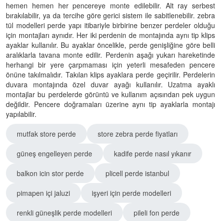
hemen hemen her pencereye monte edilebilir. Alt ray serbest
bırakılabilir, ya da tercihe göre gerici sistem ile sabitlenebilir. zebra
tül modelleri perde yapı itibariyle birbirine benzer perdeler olduğu
için montajları aynıdır. Her iki perdenin de montajında aynı tip klips
ayaklar kullanılır. Bu ayaklar öncelikle, perde genişliğine göre belli
aralıklarla tavana monte edilir. Perdenin aşağı yukarı hareketinde
herhangi bir yere çarpmaması için yeterli mesafeden pencere
önüne takılmalıdır. Takılan klips ayaklara perde geçirilir. Perdelerin
duvara montajında özel duvar ayağı kullanılır. Uzatma ayaklı
montajlar bu perdelerde görüntü ve kullanım açısından pek uygun
değildir. Pencere doğramaları üzerine aynı tip ayaklarla montajı
yapılabilir.
mutfak store perde
store zebra perde fiyatları
güneş engelleyen perde
kadife perde nasıl yıkanır
balkon icin stor perde
plicell perde istanbul
pimapen içi jaluzi
işyeri için perde modelleri
renkli güneşlik perde modelleri
pileli fon perde