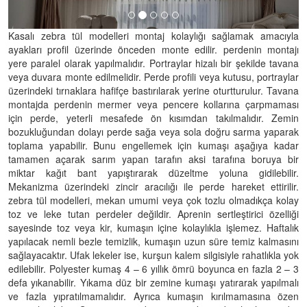
Kasalı zebra tül modelleri montaj kolaylığı sağlamak amacıyla
ayakları profil üzerinde önceden monte edilir. perdenin montajı
yere paralel olarak yapılmalıdır. Portraylar hizalı bir şekilde tavana
veya duvara monte edilmelidir. Perde profili veya kutusu, portraylar
üzerindeki tırnaklara hafifçe bastırılarak yerine oturtturulur. Tavana
montajda perdenin mermer veya pencere kollarına çarpmaması
için perde, yeterli mesafede ön kısımdan takılmalıdır. Zemin
bozukluğundan dolayı perde sağa veya sola doğru sarma yaparak
toplama yapabilir. Bunu engellemek için kumaşı aşağıya kadar
tamamen açarak sarım yapan tarafın aksi tarafına boruya bir
miktar kağıt bant yapıştırarak düzeltme yoluna gidilebilir.
Mekanizma üzerindeki zincir aracılığı ile perde hareket ettirilir.
zebra tül modelleri, mekan umumi veya çok tozlu olmadıkça kolay
toz ve leke tutan perdeler değildir. Aprenin sertleştirici özelliği
sayesinde toz veya kir, kumaşın içine kolaylıkla işlemez. Haftalık
yapılacak nemli bezle temizlik, kumaşın uzun süre temiz kalmasını
sağlayacaktır. Ufak lekeler ise, kurşun kalem silgisiyle rahatlıkla yok
edilebilir. Polyester kumaş 4 – 6 yıllık ömrü boyunca en fazla 2 – 3
defa yıkanabilir. Yıkama düz bir zemine kumaşı yatırarak yapılmalı
ve fazla yıpratılmamalıdır. Ayrıca kumaşın kırılmamasına özen