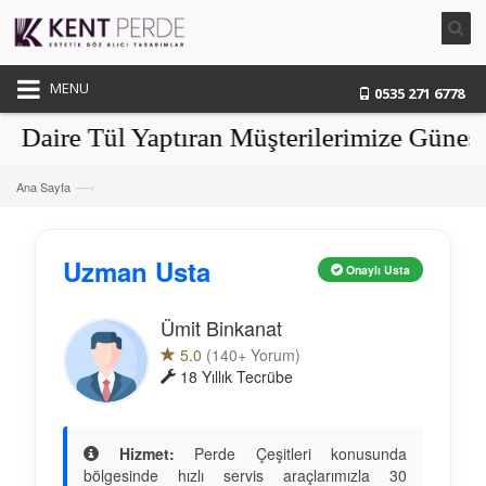
MENU
0535 271 6778
re Tül Yaptıran Müşterilerimize Güneşlikl
—›
Ana Sayfa
Uzman Usta
Onaylı Usta
Ümit Binkanat
5.0
(140+ Yorum)
18 Yıllık Tecrübe
Hizmet:
Perde Çeşitleri konusunda
bölgesinde hızlı servis araçlarımızla 30