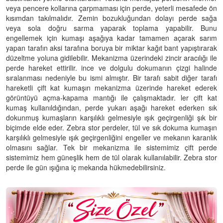
veya pencere kollarına çarpmaması için perde, yeterli mesafede ön
kısımdan takılmalıdır. Zemin bozukluğundan dolayı perde sağa
veya sola doğru sarma yaparak toplama yapabilir. Bunu
engellemek için kumaşı aşağıya kadar tamamen açarak sarım
yapan tarafın aksi tarafına boruya bir miktar kağıt bant yapıştırarak
düzeltme yoluna gidilebilir. Mekanizma üzerindeki zincir aracılığı ile
perde hareket ettirilir. ince ve dolgulu dokumanın çizgi halinde
sıralanması nedeniyle bu ismi almıştır. Bir tarafı sabit diğer tarafı
hareketli çift kat kumaşın mekanizma üzerinde hareket ederek
görüntüyü açma-kapama mantığı ile çalışmaktadır. ler çift kat
kumaş kullanıldığından, perde yukarı aşağı hareket ederken sık
dokunmuş kumaşların karşılıklı gelmesiyle ışık geçirgenliği şık bir
biçimde elde eder. Zebra stor perdeler, tül ve sık dokuma kumaşın
karşılıklı gelmesiyle ışık geçirgenliğini engeller ve mekanın karanlık
olmasını sağlar. Tek bir mekanizma ile sistemimiz çift perde
sistemimiz hem güneşlik hem de tül olarak kullanılabilir. Zebra stor
perde ile gün ışığına iç mekanda hükmedebilirsiniz.