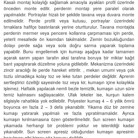
Kasalı montaj kolaylığı sağlamak amacıyla ayakları profil üzerinde
önceden monte edilir. perdenin montajı yere paralel olarak
yapılmalıdır. Portraylar hizalı bir şekilde tavana veya duvara monte
edilmelidir. Perde profili veya kutusu, portraylar üzerindeki
tırnaklara hafifçe bastırılarak yerine oturtturulur. Tavana montajda
perdenin mermer veya pencere kollarına çarpmaması için perde,
yeterli mesafede ön kısımdan takılmalıdır. Zemin bozukluğundan
dolayı perde sağa veya sola doğru sarma yaparak toplama
yapabilir. Bunu engellemek için kumaşı aşağıya kadar tamamen
açarak sarım yapan tarafın aksi tarafına boruya bir miktar kağıt
bant yapıştırarak düzeltme yoluna gidilebilir. Mekanizma üzerindeki
zincir aracılığı ile perde hareket ettirilir. , mekan umumi veya çok
tozlu olmadıkça kolay toz ve leke tutan perdeler değildir. Aprenin
sertleştirici özelliği sayesinde toz veya kir, kumaşın içine kolaylıkla
işlemez. Haftalık yapılacak nemli bezle temizlik, kumaşın uzun süre
temiz kalmasını sağlayacaktır. Ufak lekeler ise, kurşun kalem
silgisiyle rahatlıkla yok edilebilir. Polyester kumaş 4 – 6 yıllık ömrü
boyunca en fazla 2 – 3 defa yıkanabilir. Yıkama düz bir zemine
kumaşı yatırarak yapılmalı ve fazla yıpratılmamalıdır. Ayrıca
kumaşın kırılmamasına özen gösterilmelidir. Sun screen kumaşın
yıkamada herhangi bir problemi yoktur ve istenildiği kadar
yıkanabilir. Sun screen apresiz olduğundan kumaşın apresinin
bozulması gibi birşey söz konusu değildir.