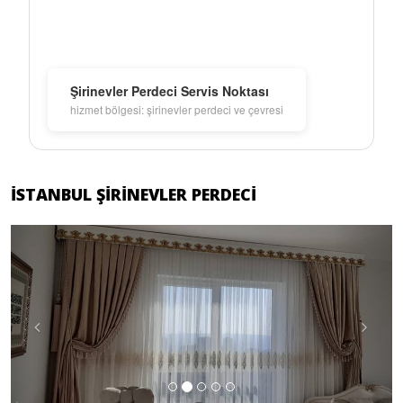
Şirinevler Perdeci Servis Noktası
hizmet bölgesi: şirinevler perdeci ve çevresi
İSTANBUL ŞIRINEVLER PERDECI
Previous
Next