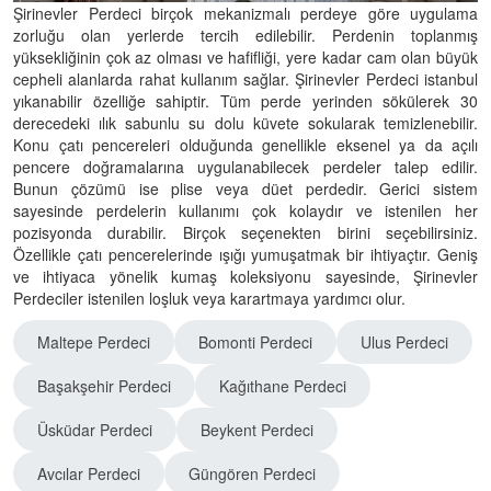
Şirinevler Perdeci birçok mekanizmalı perdeye göre uygulama
zorluğu olan yerlerde tercih edilebilir. Perdenin toplanmış
yüksekliğinin çok az olması ve hafifliği, yere kadar cam olan büyük
cepheli alanlarda rahat kullanım sağlar. Şirinevler Perdeci istanbul
yıkanabilir özelliğe sahiptir. Tüm perde yerinden sökülerek 30
derecedeki ılık sabunlu su dolu küvete sokularak temizlenebilir.
Konu çatı pencereleri olduğunda genellikle eksenel ya da açılı
pencere doğramalarına uygulanabilecek perdeler talep edilir.
Bunun çözümü ise plise veya düet perdedir. Gerici sistem
sayesinde perdelerin kullanımı çok kolaydır ve istenilen her
pozisyonda durabilir. Birçok seçenekten birini seçebilirsiniz.
Özellikle çatı pencerelerinde ışığı yumuşatmak bir ihtiyaçtır. Geniş
ve ihtiyaca yönelik kumaş koleksiyonu sayesinde, Şirinevler
Perdeciler istenilen loşluk veya karartmaya yardımcı olur.
Maltepe Perdeci
Bomonti Perdeci
Ulus Perdeci
Başakşehir Perdeci
Kağıthane Perdeci
Üsküdar Perdeci
Beykent Perdeci
Avcılar Perdeci
Güngören Perdeci