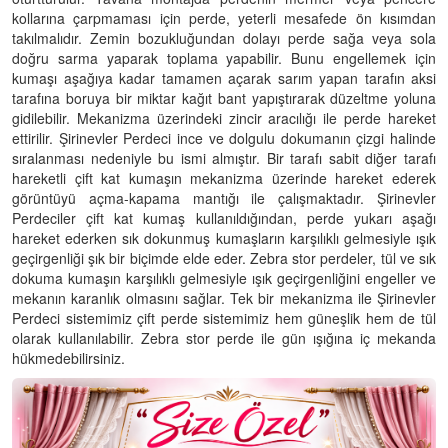
kollarına çarpmaması için perde, yeterli mesafede ön kısımdan
takılmalıdır. Zemin bozukluğundan dolayı perde sağa veya sola
doğru sarma yaparak toplama yapabilir. Bunu engellemek için
kumaşı aşağıya kadar tamamen açarak sarım yapan tarafın aksi
tarafına boruya bir miktar kağıt bant yapıştırarak düzeltme yoluna
gidilebilir. Mekanizma üzerindeki zincir aracılığı ile perde hareket
ettirilir. Şirinevler Perdeci ince ve dolgulu dokumanın çizgi halinde
sıralanması nedeniyle bu ismi almıştır. Bir tarafı sabit diğer tarafı
hareketli çift kat kumaşın mekanizma üzerinde hareket ederek
görüntüyü açma-kapama mantığı ile çalışmaktadır. Şirinevler
Perdeciler çift kat kumaş kullanıldığından, perde yukarı aşağı
hareket ederken sık dokunmuş kumaşların karşılıklı gelmesiyle ışık
geçirgenliği şık bir biçimde elde eder. Zebra stor perdeler, tül ve sık
dokuma kumaşın karşılıklı gelmesiyle ışık geçirgenliğini engeller ve
mekanın karanlık olmasını sağlar. Tek bir mekanizma ile Şirinevler
Perdeci sistemimiz çift perde sistemimiz hem güneşlik hem de tül
olarak kullanılabilir. Zebra stor perde ile gün ışığına iç mekanda
hükmedebilirsiniz.