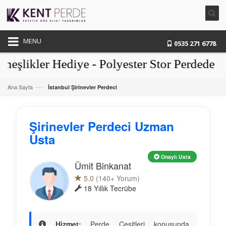
MENU
0535 271 6778
likler Hediye - Polyester Stor Perdede Şo
—›
Ana Sayfa
İstanbul Şirinevler Perdeci
Şirinevler Perdeci Uzman
Usta
Onaylı Usta
Ümit Binkanat
5.0
(140+ Yorum)
18 Yıllık Tecrübe
Hizmet:
Perde Çeşitleri konusunda