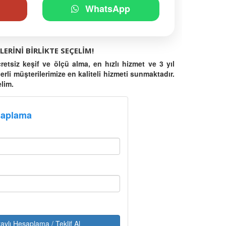
WhatsApp
LERINI BIRLIKTE SEÇELIM!
etsiz keşif ve ölçü alma, en hızlı hizmet ve 3 yıl
ğerli müşterilerimize en kaliteli hizmeti sunmaktadır.
elim.
saplama
aylı Hesaplama / Teklif Al