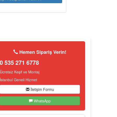
Hemen Sipariş Verin!
0 535 271 6778
Ücretsiz Keşif ve Montaj
İstanbul Geneli Hizmet
İletişim Formu
WhatsApp