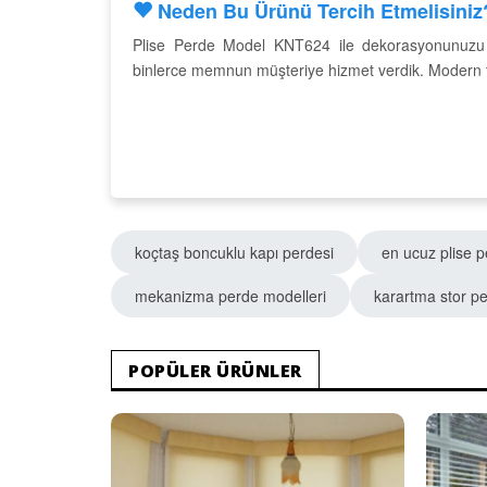
Neden Bu Ürünü Tercih Etmelisiniz
Plise Perde Model KNT624 ile dekorasyonunuzu bi
binlerce memnun müşteriye hizmet verdik. Modern tasa
koçtaş boncuklu kapı perdesi
en ucuz plise 
mekanizma perde modelleri
karartma stor p
POPÜLER ÜRÜNLER