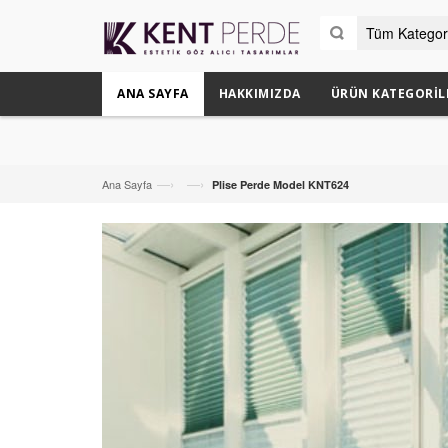
ANA SAYFA
HAKKIMIZDA
ÜRÜN KATEGORIL
—›
—›
Ana Sayfa
Plise Perde Model KNT624