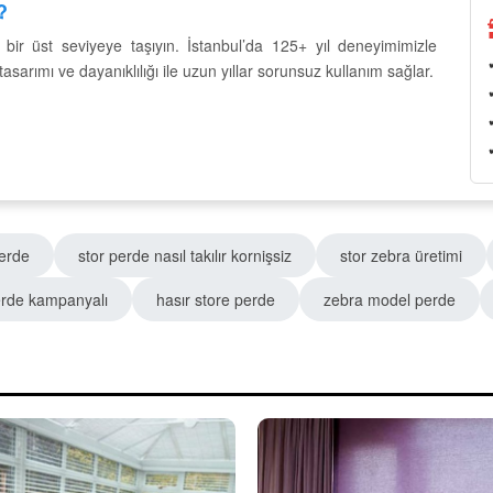
?
r üst seviyeye taşıyın. İstanbul’da 125+ yıl deneyimimizle
rımı ve dayanıklılığı ile uzun yıllar sorunsuz kullanım sağlar.
perde
stor perde nasıl takılır kornişsiz
stor zebra üretimi
erde kampanyalı
hasır store perde
zebra model perde