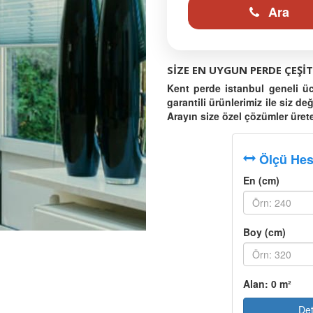
Ara
SIZE EN UYGUN PERDE ÇEŞIT
Kent perde istanbul geneli ücr
garantili ürünlerimiz ile siz de
Arayın size özel çözümler üret
Ölçü He
En (cm)
Boy (cm)
Alan:
0
m²
Det