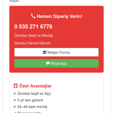
sağlar.
Hemen Sipariş Verin!
0 535 271 6778
Ücretsiz Keşif ve Montaj
İstanbul Geneli Hizmet
İletişim Formu
WhatsApp
Özel Avantajlar
✔ Ücretsiz keşif ve ölçü
✔ 5 yıl tam garanti
✔ 24–48 saat montaj
✔ Premium kalite