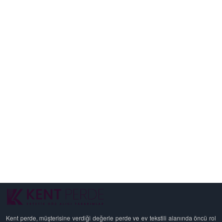
Kent perde, müşterisine verdiği değerle perde ve ev tekstili alanında öncü rol