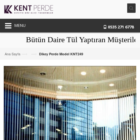
MENU
0535 271 6778
Bütün Daire Tül Yaptıran Müşterilerim
—›
—›
Ana Sayfa
Dikey Perde Model KNT249