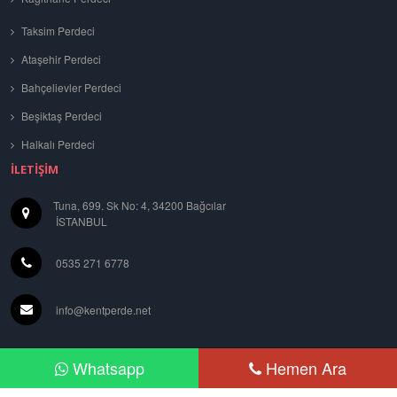
Taksim Perdeci
Ataşehir Perdeci
Bahçelievler Perdeci
Beşiktaş Perdeci
Halkalı Perdeci
İLETIŞIM
Tuna, 699. Sk No: 4, 34200 Bağcılar
İSTANBUL
0535 271 6778
info@kentperde.net
Whatsapp
Hemen Ara
Stor,Jaluzi,Zebra Perde Modelleri