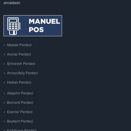
almaktadır.
Maslak Perdeci
Avcılar Perdeci
Şirinevler Perdeci
Arnavutköy Perdeci
Halkalı Perdeci
Ataşehir Perdeci
Bomonti Perdeci
Esenler Perdeci
Beykent Perdeci
Kağıthane Perdeci