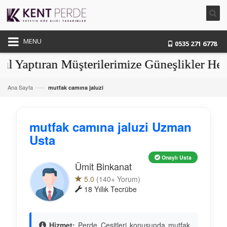
MENU
0535 271 6778
aptıran Müşterilerimize Güneşlikler Hediy
—›
Ana Sayfa
mutfak camına jaluzi
mutfak camına jaluzi Uzman
Usta
Onaylı Usta
Ümit Binkanat
5.0
(140+ Yorum)
18 Yıllık Tecrübe
Hizmet:
Perde Çeşitleri konusunda mutfak