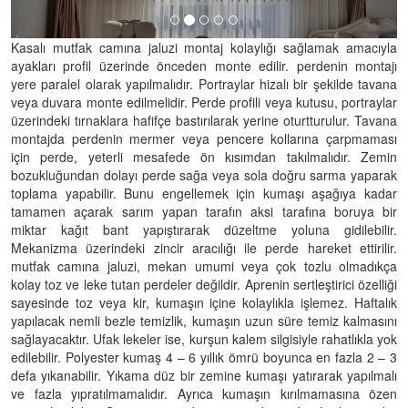
Kasalı mutfak camına jaluzi montaj kolaylığı sağlamak amacıyla
ayakları profil üzerinde önceden monte edilir. perdenin montajı
yere paralel olarak yapılmalıdır. Portraylar hizalı bir şekilde tavana
veya duvara monte edilmelidir. Perde profili veya kutusu, portraylar
üzerindeki tırnaklara hafifçe bastırılarak yerine oturtturulur. Tavana
montajda perdenin mermer veya pencere kollarına çarpmaması
için perde, yeterli mesafede ön kısımdan takılmalıdır. Zemin
bozukluğundan dolayı perde sağa veya sola doğru sarma yaparak
toplama yapabilir. Bunu engellemek için kumaşı aşağıya kadar
tamamen açarak sarım yapan tarafın aksi tarafına boruya bir
miktar kağıt bant yapıştırarak düzeltme yoluna gidilebilir.
Mekanizma üzerindeki zincir aracılığı ile perde hareket ettirilir.
mutfak camına jaluzi, mekan umumi veya çok tozlu olmadıkça
kolay toz ve leke tutan perdeler değildir. Aprenin sertleştirici özelliği
sayesinde toz veya kir, kumaşın içine kolaylıkla işlemez. Haftalık
yapılacak nemli bezle temizlik, kumaşın uzun süre temiz kalmasını
sağlayacaktır. Ufak lekeler ise, kurşun kalem silgisiyle rahatlıkla yok
edilebilir. Polyester kumaş 4 – 6 yıllık ömrü boyunca en fazla 2 – 3
defa yıkanabilir. Yıkama düz bir zemine kumaşı yatırarak yapılmalı
ve fazla yıpratılmamalıdır. Ayrıca kumaşın kırılmamasına özen