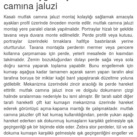
camına jaluzi
Kasalı mutfak camına jaluzi montaj kolaylığı sağlamak amacıyla
ayakları profil üzerinde önceden monte edilir. mutfak camına jaluzi
montajı yere paralel olarak yapılmalıdır. Portraylar hizalı bir şekilde
tavana veya duvara monte edilmelidir. Perde profili veya kutusu,
portraylar üzerindeki tırnaklara hafifçe bastırılarak yerine
oturtturulur. Tavana montajda perdenin mermer veya pencere
kollarına çarpmaması için perde, yeterli mesafede ön kısımdan
takılmalıdır. Zemin bozukluğundan dolayı perde sağa veya sola
doğru sarma yaparak toplama yapabilir. Bunu engellemek için
kumaşı aşağıya kadar tamamen açarak sarım yapan tarafın aksi
tarafına boruya bir miktar kağıt bant yapıştırarak düzeltme yoluna
gidilebilir. Mekanizma üzerindeki zincir aracılığı ile perde hareket
ettirilir. mutfak camına jaluzi ince ve dolgulu dokumanın çizgi
halinde sıralanması nedeniyle bu ismi almıştır. Bir tarafı sabit diğer
tarafı hareketli çift kat kumaşın mekanizma üzerinde hareket
ederek görüntüyü açma-kapama mantığı ile çalışmaktadır. mutfak
camına jaluziler çift kat kumaş kullanıldığından, perde yukarı aşağı
hareket ederken sık dokunmuş kumaşların karşılıklı gelmesiyle ışık
geçirgenliği şık bir biçimde elde eder. Zebra stor perdeler, tül ve sık
dokuma kumaşın karşılıklı gelmesiyle ışık geçirgenliğini engeller ve