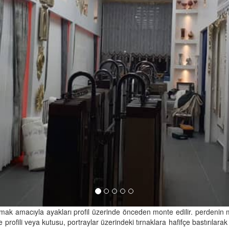
amak amacıyla ayakları profil üzerinde önceden monte edilir. perdenin mon
 profili veya kutusu, portraylar üzerindeki tırnaklara hafifçe bastırıla