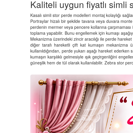
Kaliteli uygun fiyatlı simli
Kasalı simli stor perde modelleri montaj kolaylığı sağl
Portraylar hizalı bir şekilde tavana veya duvara monte e
perdenin mermer veya pencere kollarına çarpmaması iç
toplama yapabilir. Bunu engellemek için kumaşı aşağıya
Mekanizma üzerindeki zincir aracılığı ile perde hareket e
diğer tarafı hareketli çift kat kumaşın mekanizma 
kullanıldığından, perde yukarı aşağı hareket ederken sı
kumaşın karşılıklı gelmesiyle ışık geçirgenliğini enge
güneşlik hem de tül olarak kullanılabilir. Zebra stor pe