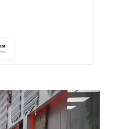
ası
vresi
Next