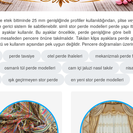
ve etek bitiminde 25 mm genişliğinde profiller kullanıldığından, pli
öre gerici sistem ile sabitlenebilir. simli stor perde modelleri perde yapı 
 ayaklar kullanılır. Bu ayaklar öncelikle, perde genişliğine göre belli
 mesafeden pencere önüne takılmalıdır. Takılan klips ayaklara perde ge
tü ve kullanım açısından pek uygun değildir. Pencere doğramaları üzerine 
perde tavsiye
otel perde ihaleleri
mekanizmalı perde fi
osmanlı tül perde modelleri
cam içi jaluzi nasıl takılır
nis
ışık geçirmeyen stor perde
en yeni stor perde modelleri