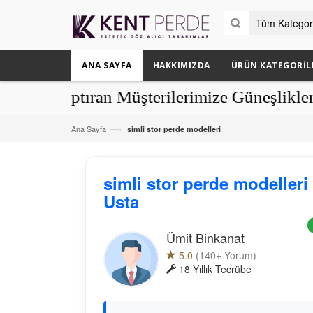
ANA SAYFA
HAKKIMIZDA
ÜRÜN KATEGORIL
aptıran Müşterilerimize Güneşlikler Hediy
—›
Ana Sayfa
simli stor perde modelleri
simli stor perde modeller
Usta
Ümit Binkanat
5.0
(140+ Yorum)
18 Yıllık Tecrübe