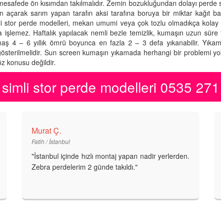
 mesafede ön kısımdan takılmalıdır. Zemin bozukluğundan dolayı perde
çarak sarım yapan tarafın aksi tarafına boruya bir miktar kağıt bant
 simli stor perde modelleri, mekan umumi veya çok tozlu olmadıkça kolay t
kla işlemez. Haftalık yapılacak nemli bezle temizlik, kumaşın uzun süre 
 kumaş 4 – 6 yıllık ömrü boyunca en fazla 2 – 3 defa yıkanabilir. Yık
österilmelidir. Sun screen kumaşın yıkamada herhangi bir problemi yokt
z konusu değildir.
simli stor perde modelleri 0535 27
Murat Ç.
Fatih / İstanbul
"İstanbul içinde hızlı montaj yapan nadir yerlerden.
Zebra perdelerim 2 günde takıldı."