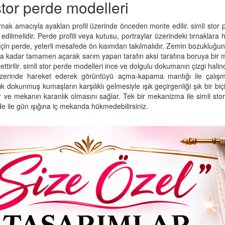
 stor perde modelleri
amak amacıyla ayakları profil üzerinde önceden monte edilir. simli stor p
dilmelidir. Perde profili veya kutusu, portraylar üzerindeki tırnaklara 
in perde, yeterli mesafede ön kısımdan takılmalıdır. Zemin bozukluğ
 kadar tamamen açarak sarım yapan tarafın aksi tarafına boruya bir mikt
ttirilir. simli stor perde modelleri ince ve dolgulu dokumanın çizgi halind
üzerinde hareket ederek görüntüyü açma-kapama mantığı ile çalışmak
k dokunmuş kumaşların karşılıklı gelmesiyle ışık geçirgenliği şık bir b
ller ve mekanın karanlık olmasını sağlar. Tek bir mekanizma ile simli st
rde ile gün ışığına iç mekanda hükmedebilirsiniz.