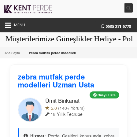
MENU
0535 271 6778
üşterilerimize Güneşlikler Hediye - Polye
—›
Ana Sayfa
zebra mutfak perde modelleri
zebra mutfak perde
modelleri Uzman Usta
Onaylı Usta
Ümit Binkanat
5.0
(140+ Yorum)
18 Yıllık Tecrübe
Hizmet:
Perde Çeşitleri konusunda zebra