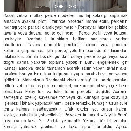
Kasalı zebra mutfak perde modelleri montaj kolaylığı sağlamak
amacıyla ayakları profil üzerinde önceden monte edilir. perdenin
montajı yere paralel olarak yapılmalıdır. Portraylar hizalı bir şekilde
tavana veya duvara monte edilmelidir. Perde profili veya kutusu,
portraylar üzerindeki tırnaklara hafifçe bastırılarak yerine
oturtturulur. Tavana montajda perdenin mermer veya pencere
kollarına çarpmaması için perde, yeterli mesafede ön kısımdan
takılmalıdır. Zemin bozukluğundan dolayı perde sağa veya sola
doğru sarma yaparak toplama yapabilir. Bunu engellemek için
kumaşı aşağıya kadar tamamen açarak sarım yapan tarafın aksi
tarafına boruya bir miktar kağıt bant yapıştırarak düzeltme yoluna
gidilebilir. Mekanizma üzerindeki zincir aracılığı ile perde hareket
ettirilir. zebra mutfak perde modelleri, mekan umumi veya çok tozlu
olmadıkça kolay toz ve leke tutan perdeler değildir. Aprenin
sertleştirici özelliği sayesinde toz veya kir, kumaşın içine kolaylıkla
işlemez. Haftalık yapılacak nemli bezle temizlik, kumaşın uzun süre
temiz kalmasını sağlayacaktır. Ufak lekeler ise, kurşun kalem
silgisiyle rahatlıkla yok edilebilir. Polyester kumaş 4 – 6 yıllık ömrü
boyunca en fazla 2 – 3 defa yıkanabilir. Yıkama düz bir zemine
kumaşı yatırarak yapılmalı ve fazla yıpratılmamalıdır. Ayrıca