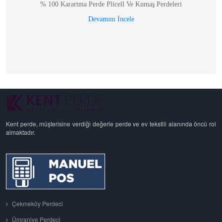
% 100 Karartma Perde Plicell Ve Kumaş Perdeleri
Devamını İncele
Kent perde, müşterisine verdiği değerle perde ve ev tekstili alanında öncü rol
almaktadır.
Çekmeköy Perdeci
Ümraniye Perdeci