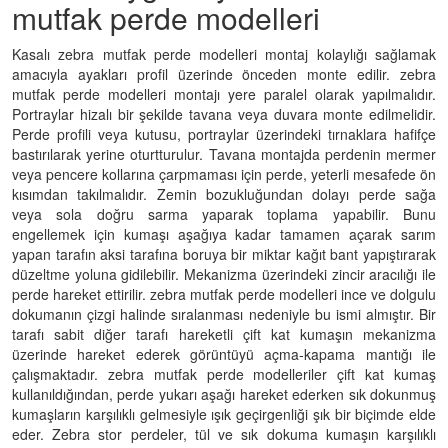
mutfak perde modelleri
Kasalı zebra mutfak perde modelleri montaj kolaylığı sağlamak
amacıyla ayakları profil üzerinde önceden monte edilir. zebra
mutfak perde modelleri montajı yere paralel olarak yapılmalıdır.
Portraylar hizalı bir şekilde tavana veya duvara monte edilmelidir.
Perde profili veya kutusu, portraylar üzerindeki tırnaklara hafifçe
bastırılarak yerine oturtturulur. Tavana montajda perdenin mermer
veya pencere kollarına çarpmaması için perde, yeterli mesafede ön
kısımdan takılmalıdır. Zemin bozukluğundan dolayı perde sağa
veya sola doğru sarma yaparak toplama yapabilir. Bunu
engellemek için kumaşı aşağıya kadar tamamen açarak sarım
yapan tarafın aksi tarafına boruya bir miktar kağıt bant yapıştırarak
düzeltme yoluna gidilebilir. Mekanizma üzerindeki zincir aracılığı ile
perde hareket ettirilir. zebra mutfak perde modelleri ince ve dolgulu
dokumanın çizgi halinde sıralanması nedeniyle bu ismi almıştır. Bir
tarafı sabit diğer tarafı hareketli çift kat kumaşın mekanizma
üzerinde hareket ederek görüntüyü açma-kapama mantığı ile
çalışmaktadır. zebra mutfak perde modelleriler çift kat kumaş
kullanıldığından, perde yukarı aşağı hareket ederken sık dokunmuş
kumaşların karşılıklı gelmesiyle ışık geçirgenliği şık bir biçimde elde
eder. Zebra stor perdeler, tül ve sık dokuma kumaşın karşılıklı