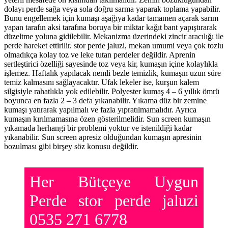
dolayı perde sağa veya sola doğru sarma yaparak toplama yapabilir.
Bunu engellemek için kumaşı aşağıya kadar tamamen açarak sarım
yapan tarafın aksi tarafına boruya bir miktar kağıt bant yapıştırarak
düzeltme yoluna gidilebilir. Mekanizma üzerindeki zincir aracılığı ile
perde hareket ettirilir. stor perde jaluzi, mekan umumi veya çok tozlu
olmadıkça kolay toz ve leke tutan perdeler değildir. Aprenin
sertleştirici özelliği sayesinde toz veya kir, kumaşın içine kolaylıkla
işlemez. Haftalık yapılacak nemli bezle temizlik, kumaşın uzun süre
temiz kalmasını sağlayacaktır. Ufak lekeler ise, kurşun kalem
silgisiyle rahatlıkla yok edilebilir. Polyester kumaş 4 – 6 yıllık ömrü
boyunca en fazla 2 – 3 defa yıkanabilir. Yıkama düz bir zemine
kumaşı yatırarak yapılmalı ve fazla yıpratılmamalıdır. Ayrıca
kumaşın kırılmamasına özen gösterilmelidir. Sun screen kumaşın
yıkamada herhangi bir problemi yoktur ve istenildiği kadar
yıkanabilir. Sun screen apresiz olduğundan kumaşın apresinin
bozulması gibi birşey söz konusu değildir.
Her Bütçeye Uygun
Perde stor perde jaluzi
0535 271 6778