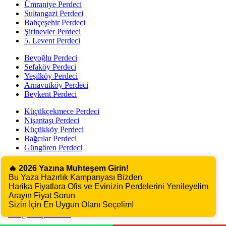
Ümraniye Perdeci
Sultangazi Perdeci
Bahçeşehir Perdeci
Şirinevler Perdeci
5. Levent Perdeci
Beyoğlu Perdeci
Sefaköy Perdeci
Yeşilköy Perdeci
Arnavutköy Perdeci
Beykent Perdeci
Küçükçekmece Perdeci
Nişantaşı Perdeci
Küçükköy Perdeci
Bağcılar Perdeci
Güngören Perdeci
İletişim
🔥 2026 Yazına Muhteşem Girin!
Bu Yaza Hazırlık Kampanyası Bizden
Harika Fiyatlara Ofis ve Evinizin Perdelerini Yenileyelim
Tuna, 699. Sk No: 4, 34200 Bağcılar
Arayın Fiyat Sorun
İSTANBUL
Sizin İçin En Uygun Olanı Seçelim!
0535 271 6778
info@kentperde.net