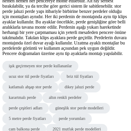
hemen hemen her pencereye monte edilebilir. Alt ray serbest
bırakılabilir, ya da tercihe göre gerici sistem ile sabitlenebilir. stor
perde jaluzi perde yapı itibariyle birbirine benzer perdeler olduğu
için montajları aynıdır. Her iki perdenin de montajında aynı tip klips
ayaklar kullanılır. Bu ayaklar öncelikle, perde genişliğine göre belli
aralıklarla tavana monte edilir. Perdenin aşağı yukarı hareketinde
herhangi bir yere çarpmaması için yeterli mesafeden pencere önüne
takılmalıdır. Takılan klips ayaklara perde geçirilir. Perdelerin duvara
montajında özel duvar ayağı kullanılır. Uzatma ayaklı montajlar bu
perdelerde görüntü ve kullanım açısından pek uygun değildir.
Pencere doğramaları üzerine aynı tip ayaklarla montajı yapılabilir.
işık geçirmeyen stor perde kullananlar
ucuz stor tül perde fiyatları
briz tül fiyatları
katlamalı ahşap stor perde
dikey jaluzi perde
karartmalı perde
altın renkli perdeler
perde çeşitleri adları
güneşlik stor perde modelleri
5 metre perde fiyatları
perde yorumları
cam balkona perde
2021 mutfak perde modelleri