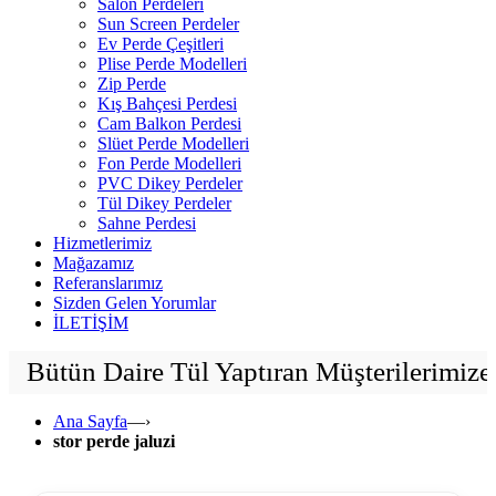
Salon Perdeleri
Sun Screen Perdeler
Ev Perde Çeşitleri
Plise Perde Modelleri
Zip Perde
Kış Bahçesi Perdesi
Cam Balkon Perdesi
Slüet Perde Modelleri
Fon Perde Modelleri
PVC Dikey Perdeler
Tül Dikey Perdeler
Sahne Perdesi
Hizmetlerimiz
Mağazamız
Referanslarımız
Sizden Gelen Yorumlar
İLETİŞİM
ütün Daire Tül Yaptıran Müşterilerimize G
Ana Sayfa
—›
stor perde jaluzi