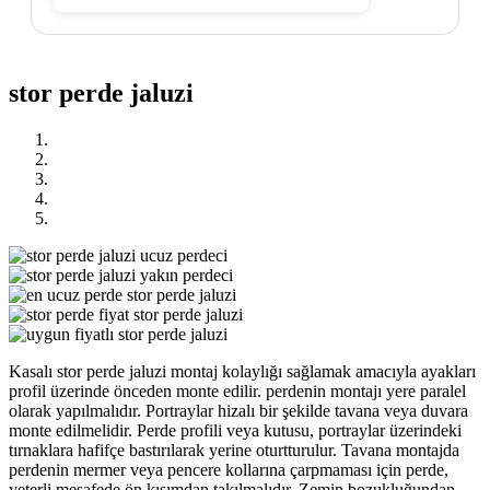
stor perde jaluzi
Previous
Next
Kasalı stor perde jaluzi montaj kolaylığı sağlamak amacıyla ayakları
profil üzerinde önceden monte edilir. perdenin montajı yere paralel
olarak yapılmalıdır. Portraylar hizalı bir şekilde tavana veya duvara
monte edilmelidir. Perde profili veya kutusu, portraylar üzerindeki
tırnaklara hafifçe bastırılarak yerine oturtturulur. Tavana montajda
perdenin mermer veya pencere kollarına çarpmaması için perde,
yeterli mesafede ön kısımdan takılmalıdır. Zemin bozukluğundan