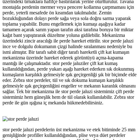
üzerindeki tırnaklara hafifçe bastırılarak yerine oturtturulur. Tavana
montajda perdenin mermer veya pencere kollarına çarpmaması için
perde, yeterli mesafede ön kısımdan takılmalıdır. Zemin
bozukluğundan dolayı perde sağa veya sola doğru sarma yaparak
toplama yapabilir. Bunu engellemek için kumaşı aşağıya kadar
tamamen açarak sarım yapan tarafın aksi tarafına boruya bir miktar
kağıt bant yapıştırarak düzeltme yoluna gidilebilir. Mekanizma
üzerindeki zincir aracılığı ile perde hareket ettirilir. stor perde jaluzi
ince ve dolgulu dokumanın çizgi halinde sıralanması nedeniyle bu
ismi almıştır. Bir tarafı sabit diğer tarafı hareketli çift kat kumaşın
mekanizma üzerinde hareket ederek görüntüyü açma-kapama
mantığı ile çalışmaktadır. stor perde jaluziler çift kat kumaş
kullanıldığından, perde yukarı aşağı hareket ederken sık dokunmuş
kumaşların karşılıklı gelmesiyle ışık geçirgenliği şık bir biçimde elde
eder. Zebra stor perdeler, tül ve sık dokuma kumaşın karşılıklı
gelmesiyle ışık geçirgenliğini engeller ve mekanın karanlık olmasını
sağlar. Tek bir mekanizma ile stor perde jaluzi sistemimiz çift perde
sistemimiz hem güneşlik hem de tül olarak kullanılabilir. Zebra stor
perde ile gün ışığına iç mekanda hükmedebilirsiniz.
stor perde jaluzi perdelerin üst mekanizma ve etek bitiminde 25 mm
genişliğinde profiller kullanıldığından, plise veya düet perdeler