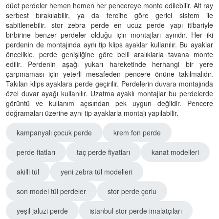
düet perdeler hemen hemen her pencereye monte edilebilir. Alt ray
serbest bırakılabilir, ya da tercihe göre gerici sistem ile
sabitlenebilir. stor zebra perde en ucuz perde yapı itibariyle
birbirine benzer perdeler olduğu için montajları aynıdır. Her iki
perdenin de montajında aynı tip klips ayaklar kullanılır. Bu ayaklar
öncelikle, perde genişliğine göre belli aralıklarla tavana monte
edilir. Perdenin aşağı yukarı hareketinde herhangi bir yere
çarpmaması için yeterli mesafeden pencere önüne takılmalıdır.
Takılan klips ayaklara perde geçirilir. Perdelerin duvara montajında
özel duvar ayağı kullanılır. Uzatma ayaklı montajlar bu perdelerde
görüntü ve kullanım açısından pek uygun değildir. Pencere
doğramaları üzerine aynı tip ayaklarla montajı yapılabilir.
kampanyalı çocuk perde
krem fon perde
perde fiatları
taç perde fiyatları
kanat modelleri
akilli tül
yeni zebra tül modelleri
son model tül perdeler
stor perde çorlu
yeşil jaluzi perde
istanbul stor perde imalatçıları