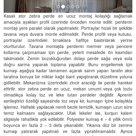
Kasalı stor zebra perde en ucuz montaj kolaylığı sağlamak
amacıyla ayakları profil üzerinde önceden monte edilir. perdenin
montajı yere paralel olarak yapılmalıdır. Portraylar hizalı bir şekilde
tavana veya duvara monte edilmelidir. Perde profili veya kutusu,
portraylar üzerindeki tırnaklara hafifçe bastırılarak yerine
oturtturulur. Tavana montajda perdenin mermer veya pencere
kollarına çarpmaması için perde, yeterli mesafede ön kısımdan
takılmalıdır. Zemin bozukluğundan dolayı perde sağa veya sola
doğru sarma yaparak toplama yapabilir. Bunu engellemek için
kumaşı aşağıya kadar tamamen açarak sarım yapan tarafın aksi
tarafına boruya bir miktar kağıt bant yapıştırarak düzeltme yoluna
gidilebilir. Mekanizma üzerindeki zincir aracılığı ile perde hareket
ettirilir. stor zebra perde en ucuz, mekan umumi veya çok tozlu
olmadıkça kolay toz ve leke tutan perdeler değildir. Aprenin
sertleştirici özelliği sayesinde toz veya kir, kumaşın içine kolaylıkla
işlemez. Haftalık yapılacak nemli bezle temizlik, kumaşın uzun süre
temiz kalmasını sağlayacaktır. Ufak lekeler ise, kurşun kalem
silgisiyle rahatlıkla yok edilebilir. Polyester kumaş 4 – 6 yıllık ömrü
boyunca en fazla 2 – 3 defa yıkanabilir. Yıkama düz bir zemine
kumaşı yatırarak yapılmalı ve fazla yıpratılmamalıdır. Ayrıca