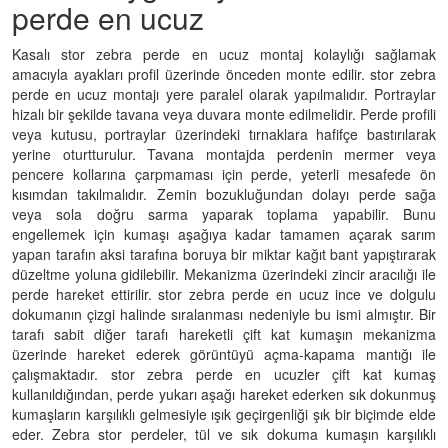
perde en ucuz
Kasalı stor zebra perde en ucuz montaj kolaylığı sağlamak
amacıyla ayakları profil üzerinde önceden monte edilir. stor zebra
perde en ucuz montajı yere paralel olarak yapılmalıdır. Portraylar
hizalı bir şekilde tavana veya duvara monte edilmelidir. Perde profili
veya kutusu, portraylar üzerindeki tırnaklara hafifçe bastırılarak
yerine oturtturulur. Tavana montajda perdenin mermer veya
pencere kollarına çarpmaması için perde, yeterli mesafede ön
kısımdan takılmalıdır. Zemin bozukluğundan dolayı perde sağa
veya sola doğru sarma yaparak toplama yapabilir. Bunu
engellemek için kumaşı aşağıya kadar tamamen açarak sarım
yapan tarafın aksi tarafına boruya bir miktar kağıt bant yapıştırarak
düzeltme yoluna gidilebilir. Mekanizma üzerindeki zincir aracılığı ile
perde hareket ettirilir. stor zebra perde en ucuz ince ve dolgulu
dokumanın çizgi halinde sıralanması nedeniyle bu ismi almıştır. Bir
tarafı sabit diğer tarafı hareketli çift kat kumaşın mekanizma
üzerinde hareket ederek görüntüyü açma-kapama mantığı ile
çalışmaktadır. stor zebra perde en ucuzler çift kat kumaş
kullanıldığından, perde yukarı aşağı hareket ederken sık dokunmuş
kumaşların karşılıklı gelmesiyle ışık geçirgenliği şık bir biçimde elde
eder. Zebra stor perdeler, tül ve sık dokuma kumaşın karşılıklı