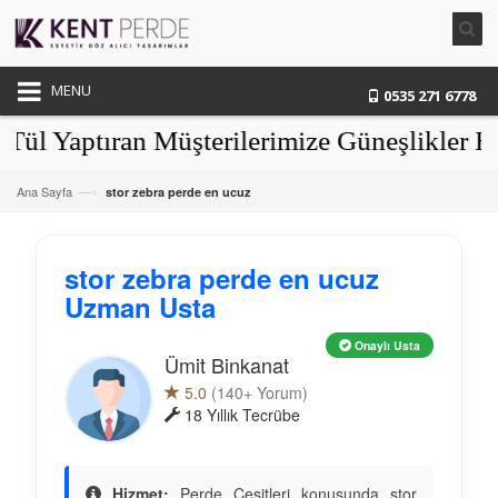
MENU
0535 271 6778
Yaptıran Müşterilerimize Güneşlikler Hedi
—›
Ana Sayfa
stor zebra perde en ucuz
stor zebra perde en ucuz
Uzman Usta
Onaylı Usta
Ümit Binkanat
5.0
(140+ Yorum)
18 Yıllık Tecrübe
Hizmet:
Perde Çeşitleri konusunda stor