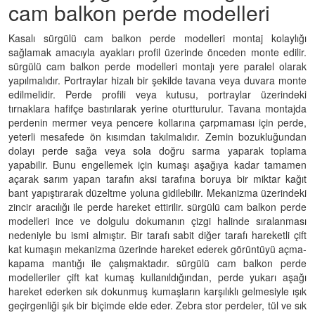
cam balkon perde modelleri
Kasalı sürgülü cam balkon perde modelleri montaj kolaylığı
sağlamak amacıyla ayakları profil üzerinde önceden monte edilir.
sürgülü cam balkon perde modelleri montajı yere paralel olarak
yapılmalıdır. Portraylar hizalı bir şekilde tavana veya duvara monte
edilmelidir. Perde profili veya kutusu, portraylar üzerindeki
tırnaklara hafifçe bastırılarak yerine oturtturulur. Tavana montajda
perdenin mermer veya pencere kollarına çarpmaması için perde,
yeterli mesafede ön kısımdan takılmalıdır. Zemin bozukluğundan
dolayı perde sağa veya sola doğru sarma yaparak toplama
yapabilir. Bunu engellemek için kumaşı aşağıya kadar tamamen
açarak sarım yapan tarafın aksi tarafına boruya bir miktar kağıt
bant yapıştırarak düzeltme yoluna gidilebilir. Mekanizma üzerindeki
zincir aracılığı ile perde hareket ettirilir. sürgülü cam balkon perde
modelleri ince ve dolgulu dokumanın çizgi halinde sıralanması
nedeniyle bu ismi almıştır. Bir tarafı sabit diğer tarafı hareketli çift
kat kumaşın mekanizma üzerinde hareket ederek görüntüyü açma-
kapama mantığı ile çalışmaktadır. sürgülü cam balkon perde
modelleriler çift kat kumaş kullanıldığından, perde yukarı aşağı
hareket ederken sık dokunmuş kumaşların karşılıklı gelmesiyle ışık
geçirgenliği şık bir biçimde elde eder. Zebra stor perdeler, tül ve sık