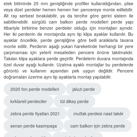
etek bitiminde 25 mm genişliğinde profiller kullanıldığından, plise
veya düet perdeler hemen hemen her pencereye monte edilebilir.
Alt ray serbest bırakılabilir, ya da tercihe göre gerici sistem ile
sabitlenebilir. sürgülü cam balkon perde modelleri perde yapı
itibariyle birbirine benzer perdeler olduğu için montajları aynıdır.
Her iki perdenin de montajında aynı tip klips ayaklar kullanılır. Bu
ayaklar öncelikle, perde genişliğine göre belli aralıklarla tavana
monte edilir. Perdenin aşağı yukarı hareketinde herhangi bir yere
çarpmaması için yeterli mesafeden pencere önüne takılmalıdır.
Takılan klips ayaklara perde geçirilir. Perdelerin duvara montajında
özel duvar ayağı kullanılır. Uzatma ayaklı montajlar bu perdelerde
görüntü ve kullanım açısından pek uygun değildir. Pencere
doğramaları üzerine aynı tip ayaklarla montajı yapılabilir.
2020 fon perde modelleri
jaluzi perde
kırklareli perdeciler
tül dikey perde
zebra perde fiyatları 2021
mutfak perdesi nasıl takılır
senan perde kasımpaşa
cam balkon için zebra perde