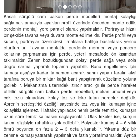
Kasalı sürgülü cam balkon perde modelleri montaj kolaylığı
sağlamak amacıyla ayakları profil üzerinde önceden monte edilir.
perdenin montajı yere paralel olarak yapılmalıdır. Portraylar hizalı
bir şekilde tavana veya duvara monte edilmelidir. Perde profili veya
kutusu, portraylar üzerindeki tırnaklara hafifçe bastırılarak yerine
oturtturulur. Tavana montajda perdenin mermer veya pencere
kollarına çarpmaması için perde, yeterli mesafede ön kısımdan
takılmalıdır. Zemin bozukluğundan dolayı perde sağa veya sola
doğru sarma yaparak toplama yapabilir. Bunu engellemek için
kumaşı aşağıya kadar tamamen açarak sarım yapan tarafın aksi
tarafına boruya bir miktar kağıt bant yapıştırarak düzeltme yoluna
gidilebilir. Mekanizma üzerindeki zincir aracılığı ile perde hareket
ettirilir. sürgülü cam balkon perde modelleri, mekan umumi veya
çok tozlu olmadıkça kolay toz ve leke tutan perdeler değildir.
Aprenin sertleştirici özelliği sayesinde toz veya kir, kumaşın içine
kolaylıkla işlemez. Haftalık yapılacak nemli bezle temizlik, kumaşın
uzun süre temiz kalmasını sağlayacaktır. Ufak lekeler ise, kurşun
kalem silgisiyle rahatlıkla yok edilebilir. Polyester kumaş 4 – 6 yıllık
ömrü boyunca en fazla 2 – 3 defa yıkanabilir. Yıkama düz bir
zemine kumaşı yatırarak yapılmalı ve fazla yıpratılmamalıdır. Ayrıca