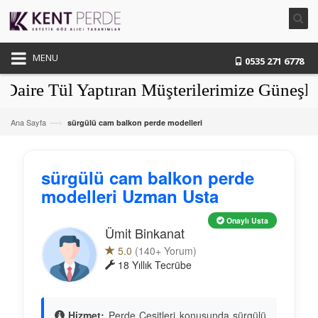
MENU
0535 271 6778
e Tül Yaptıran Müşterilerimize Güneşlikle
—›
Ana Sayfa
sürgülü cam balkon perde modelleri
sürgülü cam balkon perde
modelleri Uzman Usta
Onaylı Usta
Ümit Binkanat
5.0
(140+ Yorum)
18 Yıllık Tecrübe
Hizmet:
Perde Çeşitleri konusunda sürgülü