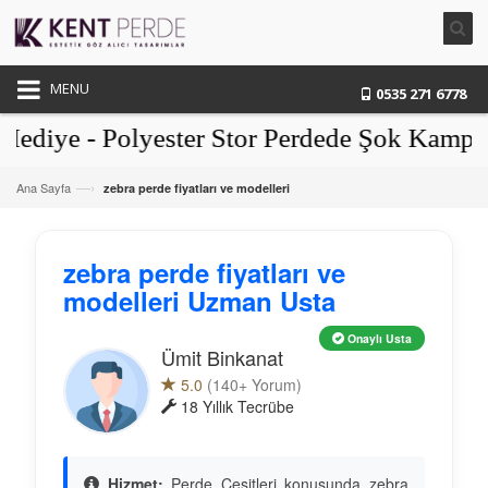
MENU
0535 271 6778
diye - Polyester Stor Perdede Şok Kampany
—›
Ana Sayfa
zebra perde fiyatları ve modelleri
zebra perde fiyatları ve
modelleri Uzman Usta
Onaylı Usta
Ümit Binkanat
5.0
(140+ Yorum)
18 Yıllık Tecrübe
Hizmet:
Perde Çeşitleri konusunda zebra