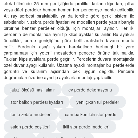
etek bitiminde 25 mm genişliğinde profiller kullanıldığından, plise
veya düet perdeler hemen hemen her pencereye monte edilebilir.
Alt ray serbest bırakılabilir, ya da tercihe göre gerici sistem ile
sabitlenebilir. zebra perde fiyatları ve modelleri perde yapı itibariyle
birbirine benzer perdeler olduğu için montajları aynıdır. Her iki
perdenin de montajında aynı tip klips ayaklar kullanılır. Bu ayaklar
öncelikle, perde genişliğine göre belli aralıklarla tavana monte
edilir. Perdenin aşağı yukarı hareketinde herhangi bir yere
çarpmaması için yeterli mesafeden pencere önüne takılmalıdır.
Takılan klips ayaklara perde geçirilir. Perdelerin duvara montajında
özel duvar ayağı kullanılır. Uzatma ayaklı montajlar bu perdelerde
görüntü ve kullanım açısından pek uygun değildir. Pencere
doğramaları üzerine aynı tip ayaklarla montajı yapılabilir.
jaluzi ölçüsü nasıl alınır
ev perde dekorasyonu
stor balkon perdesi fiyatları
yeni çıkan tül perdeler
fonlu zebra modelleri
cam balkon icin stor perde
salon perde çeşitleri
ikili stor perde modelleri