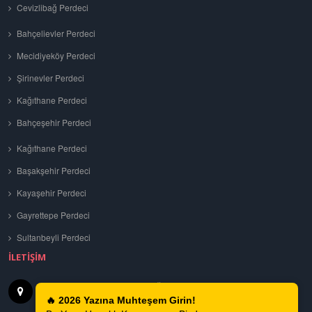
Cevizlibağ Perdeci
Bahçelievler Perdeci
Mecidiyeköy Perdeci
Şirinevler Perdeci
Kağıthane Perdeci
Bahçeşehir Perdeci
Kağıthane Perdeci
Başakşehir Perdeci
Kayaşehir Perdeci
Gayrettepe Perdeci
Sultanbeyli Perdeci
İLETIŞIM
Tuna, 699. Sk No: 4, 34200 Bağcılar
İSTANBUL
🔥 2026 Yazına Muhteşem Girin!