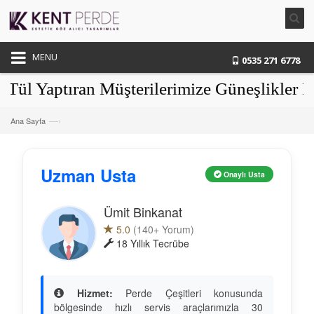
MENU
0535 271 6778
Yaptıran Müşterilerimize Güneşlikler Hedi
—›
Ana Sayfa
Uzman Usta
Onaylı Usta
Ümit Binkanat
5.0
(140+ Yorum)
18 Yıllık Tecrübe
Hizmet:
Perde Çeşitleri konusunda
bölgesinde hızlı servis araçlarımızla 30