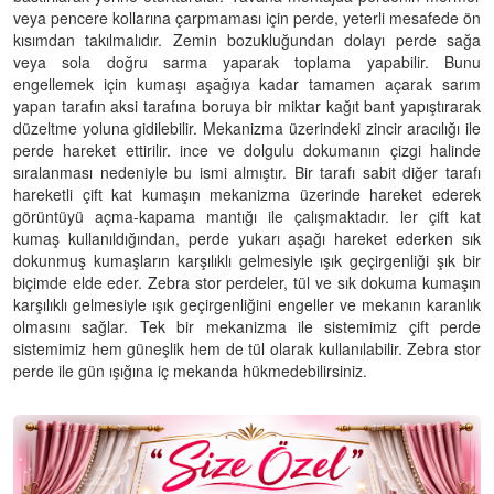
veya pencere kollarına çarpmaması için perde, yeterli mesafede ön
kısımdan takılmalıdır. Zemin bozukluğundan dolayı perde sağa
veya sola doğru sarma yaparak toplama yapabilir. Bunu
engellemek için kumaşı aşağıya kadar tamamen açarak sarım
yapan tarafın aksi tarafına boruya bir miktar kağıt bant yapıştırarak
düzeltme yoluna gidilebilir. Mekanizma üzerindeki zincir aracılığı ile
perde hareket ettirilir. ince ve dolgulu dokumanın çizgi halinde
sıralanması nedeniyle bu ismi almıştır. Bir tarafı sabit diğer tarafı
hareketli çift kat kumaşın mekanizma üzerinde hareket ederek
görüntüyü açma-kapama mantığı ile çalışmaktadır. ler çift kat
kumaş kullanıldığından, perde yukarı aşağı hareket ederken sık
dokunmuş kumaşların karşılıklı gelmesiyle ışık geçirgenliği şık bir
biçimde elde eder. Zebra stor perdeler, tül ve sık dokuma kumaşın
karşılıklı gelmesiyle ışık geçirgenliğini engeller ve mekanın karanlık
olmasını sağlar. Tek bir mekanizma ile sistemimiz çift perde
sistemimiz hem güneşlik hem de tül olarak kullanılabilir. Zebra stor
perde ile gün ışığına iç mekanda hükmedebilirsiniz.