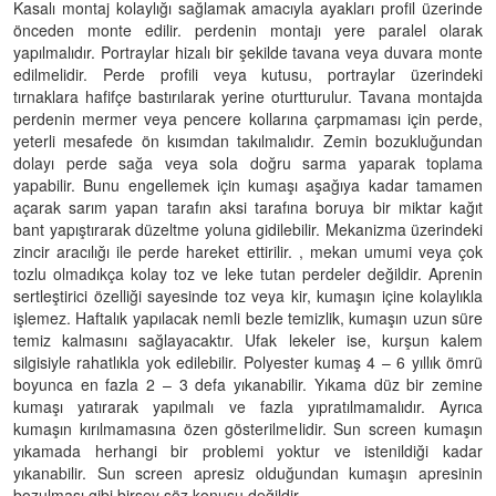
Kasalı montaj kolaylığı sağlamak amacıyla ayakları profil üzerinde
önceden monte edilir. perdenin montajı yere paralel olarak
yapılmalıdır. Portraylar hizalı bir şekilde tavana veya duvara monte
edilmelidir. Perde profili veya kutusu, portraylar üzerindeki
tırnaklara hafifçe bastırılarak yerine oturtturulur. Tavana montajda
perdenin mermer veya pencere kollarına çarpmaması için perde,
yeterli mesafede ön kısımdan takılmalıdır. Zemin bozukluğundan
dolayı perde sağa veya sola doğru sarma yaparak toplama
yapabilir. Bunu engellemek için kumaşı aşağıya kadar tamamen
açarak sarım yapan tarafın aksi tarafına boruya bir miktar kağıt
bant yapıştırarak düzeltme yoluna gidilebilir. Mekanizma üzerindeki
zincir aracılığı ile perde hareket ettirilir. , mekan umumi veya çok
tozlu olmadıkça kolay toz ve leke tutan perdeler değildir. Aprenin
sertleştirici özelliği sayesinde toz veya kir, kumaşın içine kolaylıkla
işlemez. Haftalık yapılacak nemli bezle temizlik, kumaşın uzun süre
temiz kalmasını sağlayacaktır. Ufak lekeler ise, kurşun kalem
silgisiyle rahatlıkla yok edilebilir. Polyester kumaş 4 – 6 yıllık ömrü
boyunca en fazla 2 – 3 defa yıkanabilir. Yıkama düz bir zemine
kumaşı yatırarak yapılmalı ve fazla yıpratılmamalıdır. Ayrıca
kumaşın kırılmamasına özen gösterilmelidir. Sun screen kumaşın
yıkamada herhangi bir problemi yoktur ve istenildiği kadar
yıkanabilir. Sun screen apresiz olduğundan kumaşın apresinin
bozulması gibi birşey söz konusu değildir.